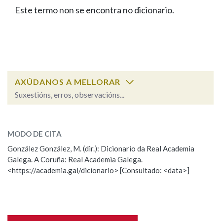
IDENTIDADE CORPORATIVA
Facebook
Twitter
Youtube
Instagram
Bluesky
Este termo non se encontra no dicionario.
BUSCAR NOS LEMAS
FIGURAS HOMENAXEADAS
MARCIAL DEL ADALID
HISTORIA
Comeza por
CASA-MUSEO EMILIA PARDO
BAZÁN
60 ANOS DLG
PRIMAVERA DAS LETRAS
Remata por
PORTAL DAS PALABRAS
AXÚDANOS A MELLORAR
Suxestións, erros, observacións...
Contén
ESCOLLE UNHA OPCIÓN:
MODO DE CITA
Observación
Falta unha voz
González González, M. (dir.): Dicionario da Real Academia
BUSCAR NO CONTIDO
Galega. A Coruña: Real Academia Galega.
Nome
<https://academia.gal/dicionario> [Consultado: <data>]
Nas definicións
Apelidos
Nos exemplos