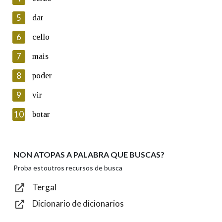
5
Lin e acepto as condicións da política de
dar
privacidade
6
cello
Introduce o código que aparece na imaxe:
7
mais
8
poder
9
vir
Texto de verificación
10
botar
NON ATOPAS A PALABRA QUE BUSCAS?
Enviar
Proba estoutros recursos de busca
Tergal
Dicionario de dicionarios