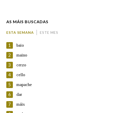
Enderezo electrónico
AS MÁIS BUSCADAS
Comentario
ESTA SEMANA
ESTE MES
1
baio
2
maino
3
cerzo
En cumprimento da normativa vixente en materia de
Protección de Datos de Carácter Persoal, a Real Academia
4
cello
Galega informa a aqueles usuarios que faciliten o seu correo
electrónico, así como calquera outra información de carácter
5
mapache
persoal, que estes datos serán obxecto de tratamento
automatizado de carácter confidencial e incorporados aos seus
6
dar
ficheiros informáticos. Así mesmo, os usuarios poderán exercer o
seu dereito de acceso, rectificación, oposición e cancelación dos
7
máis
seus datos poñéndose en contacto connosco.