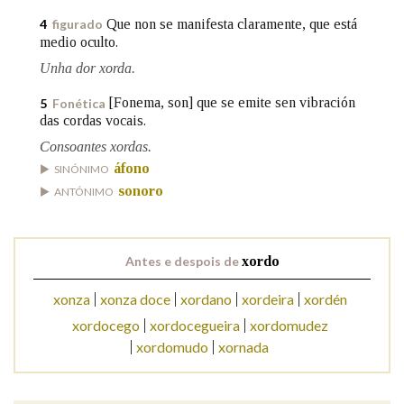
Que non se manifesta claramente, que está
4
figurado
medio oculto.
Na fraseoloxía
Unha dor xorda.
[Fonema, son] que se emite sen vibración
5
Fonética
das cordas vocais.
OUTRAS OPCIÓNS DE BUSCA
Consoantes xordas.
Marcas gramaticais
áfono
SINÓNIMO
sonoro
ANTÓNIMO
Pertence a
Antes e despois de
xordo
xonza
xonza doce
xordano
xordeira
xordén
LIMPAR
BUSCA
xordocego
xordocegueira
xordomudez
xordomudo
xornada