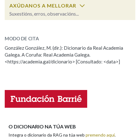
AXÚDANOS A MELLORAR
Suxestións, erros, observacións...
xordo
SOBRE A PALABRA:
MODO DE CITA
ESCOLLE UNHA OPCIÓN:
González González, M. (dir.): Dicionario da Real Academia
Galega. A Coruña: Real Academia Galega.
Observación
Hai un erro na palabra
<https://academia.gal/dicionario> [Consultado: <data>]
Propoño mellorar a definición
Actualización
Falta unha voz
Nome
Apelidos
O DICIONARIO NA TÚA WEB
Integra o dicionario da RAG na túa web
premendo aquí
.