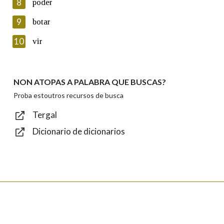
8
poder
Lin e acepto as condicións da política de
privacidade
9
botar
Introduce o código que aparece na imaxe:
10
vir
NON ATOPAS A PALABRA QUE BUSCAS?
Texto de verificación
Proba estoutros recursos de busca
Tergal
Dicionario de dicionarios
Enviar