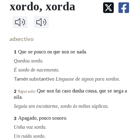
IDENTIDADE CORPORATIVA
xordo
, xorda
Facebook
Twitter
Youtube
Instagram
Bluesky
BUSCAR NOS LEMAS
FIGURAS HOMENAXEADAS
MARCIAL DEL ADALID
HISTORIA
Comeza por
CASA-MUSEO EMILIA PARDO
BAZÁN
60 ANOS DLG
PRIMAVERA DAS LETRAS
adxectivo
Remata por
PORTAL DAS PALABRAS
Que oe pouco ou que non oe nada.
1
Quedou xordo.
Contén
É xordo de nacemento.
Tamén substantivo
Linguaxe de signos para xordos.
Que non fai caso dunha cousa, que se nega a
2
figurado
BUSCAR NO CONTIDO
oíla.
Seguía sen escoitarme, xordo ás miñas súplicas.
Nas definicións
Apagado, pouco sonoro.
3
Unha voz xorda.
Nos exemplos
Un ruído xordo.