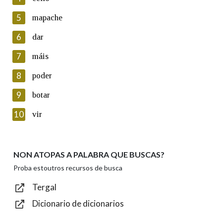
5
Lin e acepto as condicións da política de
mapache
privacidade
6
dar
Introduce o código que aparece na imaxe:
7
máis
8
poder
9
botar
Texto de verificación
10
vir
NON ATOPAS A PALABRA QUE BUSCAS?
Enviar
Proba estoutros recursos de busca
Tergal
Dicionario de dicionarios