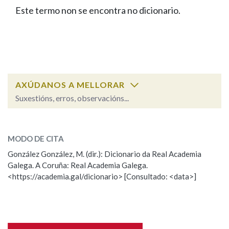
IDENTIDADE CORPORATIVA
Facebook
Twitter
Youtube
Instagram
Bluesky
Este termo non se encontra no dicionario.
BUSCAR NOS LEMAS
FIGURAS HOMENAXEADAS
MARCIAL DEL ADALID
HISTORIA
Comeza por
CASA-MUSEO EMILIA PARDO
BAZÁN
60 ANOS DLG
PRIMAVERA DAS LETRAS
Remata por
PORTAL DAS PALABRAS
AXÚDANOS A MELLORAR
Suxestións, erros, observacións...
Contén
ESCOLLE UNHA OPCIÓN:
MODO DE CITA
Observación
Falta unha voz
González González, M. (dir.): Dicionario da Real Academia
BUSCAR NO CONTIDO
Galega. A Coruña: Real Academia Galega.
Nome
<https://academia.gal/dicionario> [Consultado: <data>]
Nas definicións
Apelidos
Nos exemplos