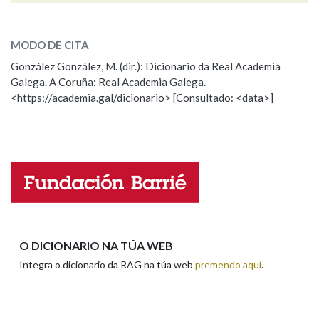
ESCOLLE UNHA OPCIÓN:
MODO DE CITA
Observación
Falta unha voz
González González, M. (dir.): Dicionario da Real Academia
Galega. A Coruña: Real Academia Galega.
Nome
<https://academia.gal/dicionario> [Consultado: <data>]
Apelidos
Enderezo electrónico
O DICIONARIO NA TÚA WEB
Integra o dicionario da RAG na túa web
premendo aquí
.
Comentario