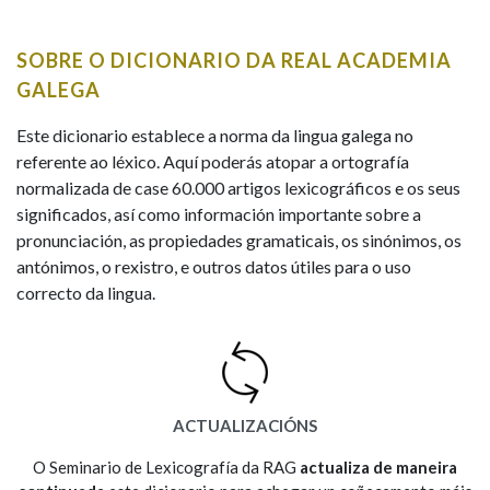
IDENTIDADE CORPORATIVA
Facebook
Twitter
Youtube
Instagram
Bluesky
BUSCAR NOS LEMAS
FIGURAS HOMENAXEADAS
MARCIAL DEL ADALID
SOBRE O DICIONARIO DA REAL ACADEMIA
HISTORIA
Comeza por
CASA-MUSEO EMILIA PARDO
GALEGA
BAZÁN
60 ANOS DLG
PRIMAVERA DAS LETRAS
Este dicionario establece a norma da lingua galega no
Remata por
referente ao léxico. Aquí poderás atopar a ortografía
PORTAL DAS PALABRAS
normalizada de case 60.000 artigos lexicográficos e os seus
significados, así como información importante sobre a
pronunciación, as propiedades gramaticais, os sinónimos, os
Contén
antónimos, o rexistro, e outros datos útiles para o uso
correcto da lingua.
BUSCAR NO CONTIDO
Nas definicións
ACTUALIZACIÓNS
Nos exemplos
O Seminario de Lexicografía da RAG
actualiza de maneira