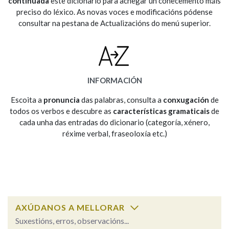
continuada
este dicionario para achegar un coñecemento máis
preciso do léxico. As novas voces e modificacións pódense
consultar na pestana de Actualizacións do menú superior.
Na fraseoloxía
OUTRAS OPCIÓNS DE BUSCA
INFORMACIÓN
Marcas gramaticais
Escoita a
pronuncia
das palabras, consulta a
conxugación
de
todos os verbos e descubre as
características gramaticais
de
cada unha das entradas do dicionario (categoría, xénero,
réxime verbal, fraseoloxía etc.)
Pertence a
LIMPAR
BUSCA
AXÚDANOS A MELLORAR
Suxestións, erros, observacións...