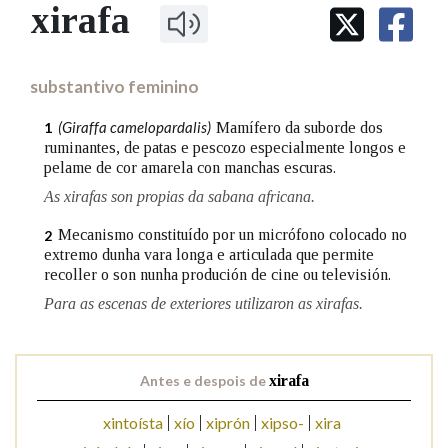
IDENTIDADE CORPORATIVA
xirafa
Facebook
Twitter
Youtube
Instagram
Bluesky
BUSCAR NOS LEMAS
FIGURAS HOMENAXEADAS
MARCIAL DEL ADALID
HISTORIA
Comeza por
CASA-MUSEO EMILIA PARDO
substantivo feminino
BAZÁN
60 ANOS DLG
PRIMAVERA DAS LETRAS
(Giraffa camelopardalis)
Mamífero da suborde dos
1
Remata por
ruminantes, de patas e pescozo especialmente longos e
PORTAL DAS PALABRAS
pelame de cor amarela con manchas escuras.
As xirafas son propias da sabana africana.
Contén
Mecanismo constituído por un micrófono colocado no
2
extremo dunha vara longa e articulada que permite
recoller o son nunha produción de cine ou televisión.
Para as escenas de exteriores utilizaron as xirafas.
BUSCAR NO CONTIDO
Nas definicións
Antes e despois de
xirafa
xintoísta
xío
xiprón
xipso-
xira
Nos exemplos