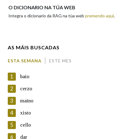
Apelidos
O DICIONARIO NA TÚA WEB
Integra o dicionario da RAG na túa web
premendo aquí
.
Enderezo electrónico
AS MÁIS BUSCADAS
Comentario
ESTA SEMANA
ESTE MES
1
baio
2
cerzo
3
maino
En cumprimento da normativa vixente en materia de
Protección de Datos de Carácter Persoal, a Real Academia
4
xisto
Galega informa a aqueles usuarios que faciliten o seu correo
electrónico, así como calquera outra información de carácter
5
cello
persoal, que estes datos serán obxecto de tratamento
automatizado de carácter confidencial e incorporados aos seus
6
dar