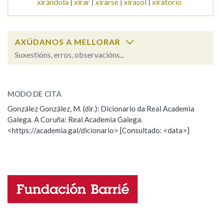
xirándola
xirar
xirarse
xirasol
xiratorio
Na fraseoloxía
AXÚDANOS A MELLORAR
Suxestións, erros, observacións...
OUTRAS OPCIÓNS DE BUSCA
xirafa
SOBRE A PALABRA:
Marcas gramaticais
MODO DE CITA
ESCOLLE UNHA OPCIÓN:
González González, M. (dir.): Dicionario da Real Academia
Galega. A Coruña: Real Academia Galega.
Observación
Hai un erro na palabra
<https://academia.gal/dicionario> [Consultado: <data>]
Pertence a
Propoño mellorar a definición
Actualización
Falta unha voz
LIMPAR
BUSCA
Nome