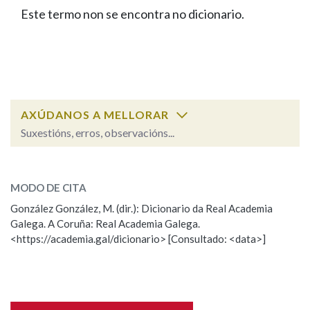
IDENTIDADE CORPORATIVA
Facebook
Twitter
Youtube
Instagram
Bluesky
Este termo non se encontra no dicionario.
BUSCAR NOS LEMAS
FIGURAS HOMENAXEADAS
MARCIAL DEL ADALID
HISTORIA
Comeza por
CASA-MUSEO EMILIA PARDO
BAZÁN
60 ANOS DLG
PRIMAVERA DAS LETRAS
Remata por
PORTAL DAS PALABRAS
AXÚDANOS A MELLORAR
Suxestións, erros, observacións...
Contén
ESCOLLE UNHA OPCIÓN:
MODO DE CITA
Observación
Falta unha voz
González González, M. (dir.): Dicionario da Real Academia
BUSCAR NO CONTIDO
Galega. A Coruña: Real Academia Galega.
Nome
<https://academia.gal/dicionario> [Consultado: <data>]
Nas definicións
Apelidos
Nos exemplos