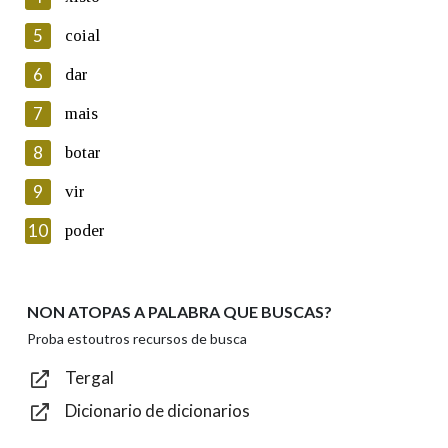
5
Lin e acepto as condicións da política de
coial
privacidade
6
dar
Introduce o código que aparece na imaxe:
7
mais
8
botar
9
vir
Texto de verificación
10
poder
NON ATOPAS A PALABRA QUE BUSCAS?
Enviar
Proba estoutros recursos de busca
Tergal
Dicionario de dicionarios