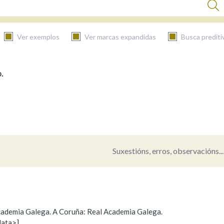
Ver exemplos
Ver marcas expandidas
Busca prediti
.
BUSCAR NO CONTIDO
Nas definicións
Nos exemplos
Suxestións, erros, observacións...
Na fraseoloxía
 Academia Galega. A Coruña: Real Academia Galega.
data>]