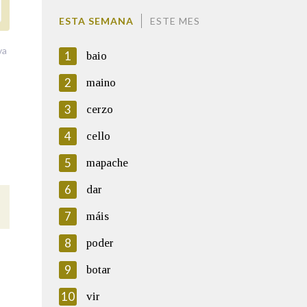
ESTA SEMANA
ESTE MES
va
1
baio
2
maino
3
cerzo
4
cello
5
mapache
6
dar
7
máis
8
poder
9
botar
10
vir