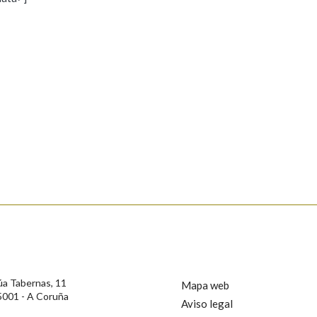
s
Pertence a
AXUDA NA BUSCA
LIMPAR
BUSCA
rotección de Datos de Carácter Persoal, a Real Academia Galega informa a
, así como calquera outra información de carácter persoal, que estes datos
confidencial e incorporados aos seus ficheiros informáticos. Así mesmo, os
ificación, oposición e cancelación dos seus datos poñéndose en contacto
úa Tabernas, 11
Mapa web
5001 - A Coruña
Aviso legal
privacidade