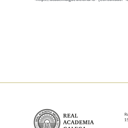
Nome
Apelido
Marcas gramaticais
Enderezo electrónico
Comentario
En cumprimento da normativa vixente en materia de P
aqueles usuarios que faciliten o seu correo electrónico
serán obxecto de tratamento automatizado de carácter 
Real Academia Galega
usuarios poderán exercer o seu dereito de acceso, rect
R
connosco.
1
Lin e acepto as condicións da política de 