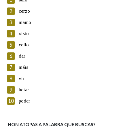
2
cerzo
3
maino
En cumprimento da normativa vixente en materia de
Protección de Datos de Carácter Persoal, a Real Academia
4
xisto
Galega informa a aqueles usuarios que faciliten o seu correo
electrónico, así como calquera outra información de carácter
5
cello
persoal, que estes datos serán obxecto de tratamento
automatizado de carácter confidencial e incorporados aos seus
6
dar
ficheiros informáticos. Así mesmo, os usuarios poderán exercer o
seu dereito de acceso, rectificación, oposición e cancelación dos
7
máis
seus datos poñéndose en contacto connosco.
8
vir
Lin e acepto as condicións da política de
privacidade
9
botar
Introduce o código que aparece na imaxe:
10
poder
NON ATOPAS A PALABRA QUE BUSCAS?