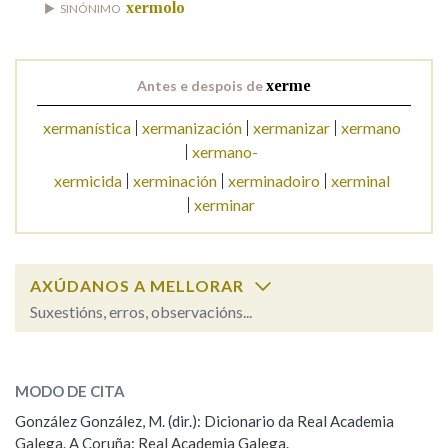
xermolo
SINÓNIMO
Na fraseoloxía
Antes e despois de
xerme
xermanística
xermanización
xermanizar
xermano
OUTRAS OPCIÓNS DE BUSCA
xermano-
xermicida
xerminación
xerminadoiro
xerminal
Marcas gramaticais
xerminar
Pertence a
AXÚDANOS A MELLORAR
Suxestións, erros, observacións...
LIMPAR
BUSCA
xerme
SOBRE A PALABRA:
MODO DE CITA
ESCOLLE UNHA OPCIÓN:
González González, M. (dir.): Dicionario da Real Academia
Galega. A Coruña: Real Academia Galega.
Observación
Hai un erro na palabra