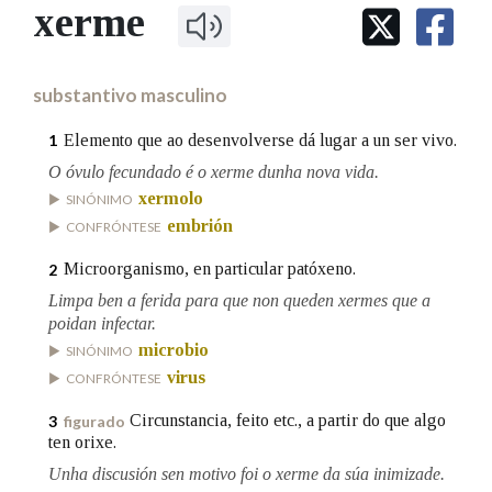
IDENTIDADE CORPORATIVA
xerme
Facebook
Twitter
Youtube
Instagram
Bluesky
BUSCAR NOS LEMAS
FIGURAS HOMENAXEADAS
MARCIAL DEL ADALID
HISTORIA
Comeza por
CASA-MUSEO EMILIA PARDO
substantivo masculino
BAZÁN
60 ANOS DLG
PRIMAVERA DAS LETRAS
Elemento que ao desenvolverse dá lugar a un ser vivo.
1
Remata por
PORTAL DAS PALABRAS
O óvulo fecundado é o xerme dunha nova vida.
xermolo
SINÓNIMO
embrión
CONFRÓNTESE
Contén
Microorganismo, en particular patóxeno.
2
Limpa ben a ferida para que non queden xermes que a
poidan infectar.
BUSCAR NO CONTIDO
microbio
SINÓNIMO
virus
CONFRÓNTESE
Nas definicións
Circunstancia, feito etc., a partir do que algo
3
figurado
ten orixe.
Nos exemplos
Unha discusión sen motivo foi o xerme da súa inimizade.