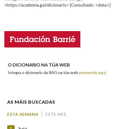
<https://academia.gal/dicionario> [Consultado: <data>]
Propoño mellorar a definición
Actualización
Falta unha voz
Nome
Apelidos
O DICIONARIO NA TÚA WEB
Integra o dicionario da RAG na túa web
premendo aquí
.
Enderezo electrónico
AS MÁIS BUSCADAS
Comentario
ESTA SEMANA
ESTE MES
1
baio