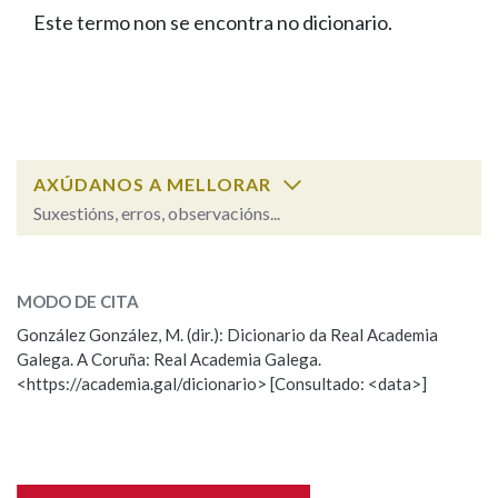
IDENTIDADE CORPORATIVA
Facebook
Twitter
Youtube
Instagram
Bluesky
Este termo non se encontra no dicionario.
BUSCAR NOS LEMAS
FIGURAS HOMENAXEADAS
MARCIAL DEL ADALID
HISTORIA
Comeza por
CASA-MUSEO EMILIA PARDO
BAZÁN
60 ANOS DLG
PRIMAVERA DAS LETRAS
Remata por
PORTAL DAS PALABRAS
AXÚDANOS A MELLORAR
Suxestións, erros, observacións...
Contén
ESCOLLE UNHA OPCIÓN:
MODO DE CITA
Observación
Falta unha voz
González González, M. (dir.): Dicionario da Real Academia
BUSCAR NO CONTIDO
Galega. A Coruña: Real Academia Galega.
Nome
<https://academia.gal/dicionario> [Consultado: <data>]
Nas definicións
Apelidos
Nos exemplos