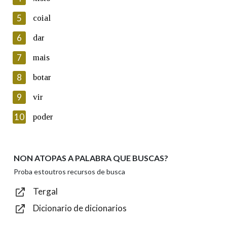
5
Lin e acepto as condicións da política de
coial
privacidade
6
dar
Introduce o código que aparece na imaxe:
7
mais
8
botar
9
vir
Texto de verificación
10
poder
NON ATOPAS A PALABRA QUE BUSCAS?
Enviar
Proba estoutros recursos de busca
Tergal
Dicionario de dicionarios