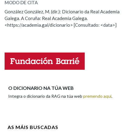
MODO DE CITA
ESCOLLE UNHA OPCIÓN:
González González, M. (dir.): Dicionario da Real Academia
Galega. A Coruña: Real Academia Galega.
Observación
Hai un erro na palabra
<https://academia.gal/dicionario> [Consultado: <data>]
Propoño mellorar a definición
Actualización
Falta unha voz
Nome
Apelidos
O DICIONARIO NA TÚA WEB
Integra o dicionario da RAG na túa web
premendo aquí
.
Enderezo electrónico
AS MÁIS BUSCADAS
Comentario