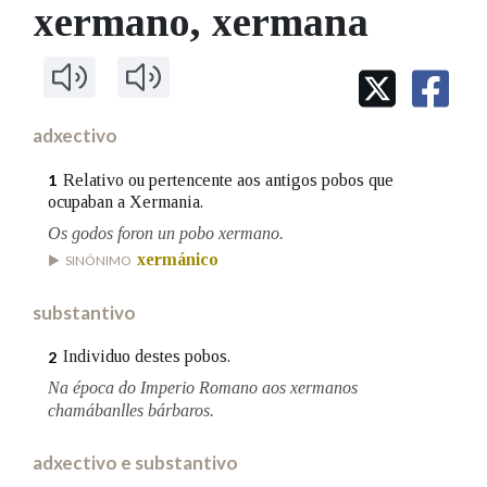
IDENTIDADE CORPORATIVA
xermano
, xermana
Facebook
Twitter
Youtube
Instagram
Bluesky
BUSCAR NOS LEMAS
FIGURAS HOMENAXEADAS
MARCIAL DEL ADALID
HISTORIA
Comeza por
CASA-MUSEO EMILIA PARDO
BAZÁN
60 ANOS DLG
PRIMAVERA DAS LETRAS
adxectivo
Remata por
PORTAL DAS PALABRAS
Relativo ou pertencente aos antigos pobos que
1
ocupaban a Xermania.
Os godos foron un pobo xermano.
Contén
xermánico
SINÓNIMO
substantivo
BUSCAR NO CONTIDO
Individuo destes pobos.
2
Nas definicións
Na época do Imperio Romano aos xermanos
chamábanlles bárbaros.
adxectivo e substantivo
Nos exemplos