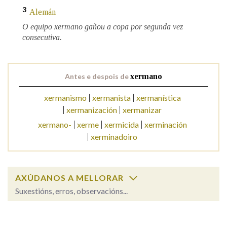
3
Alemán
O equipo xermano gañou a copa por segunda vez
Na fraseoloxía
consecutiva.
OUTRAS OPCIÓNS DE BUSCA
Antes e despois de
xermano
Marcas gramaticais
xermanismo
xermanista
xermanística
xermanización
xermanizar
xermano-
xerme
xermicida
xerminación
Pertence a
xerminadoiro
LIMPAR
BUSCA
AXÚDANOS A MELLORAR
Suxestións, erros, observacións...
xermano
SOBRE A PALABRA: