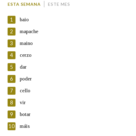
ESTA SEMANA
ESTE MES
1
baio
2
mapache
3
maino
En cumprimento da normativa vixente en materia de
Protección de Datos de Carácter Persoal, a Real Academia
4
cerzo
Galega informa a aqueles usuarios que faciliten o seu correo
electrónico, así como calquera outra información de carácter
5
dar
persoal, que estes datos serán obxecto de tratamento
automatizado de carácter confidencial e incorporados aos seus
6
poder
ficheiros informáticos. Así mesmo, os usuarios poderán exercer o
seu dereito de acceso, rectificación, oposición e cancelación dos
7
cello
seus datos poñéndose en contacto connosco.
8
vir
Lin e acepto as condicións da política de
privacidade
9
botar
Introduce o código que aparece na imaxe:
10
máis