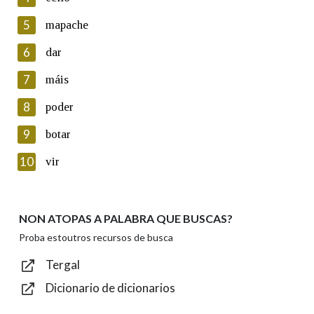
5
Lin e acepto as condicións da política de
mapache
privacidade
6
dar
Introduce o código que aparece na imaxe:
7
máis
8
poder
9
botar
Texto de verificación
10
vir
NON ATOPAS A PALABRA QUE BUSCAS?
Enviar
Proba estoutros recursos de busca
Tergal
Dicionario de dicionarios