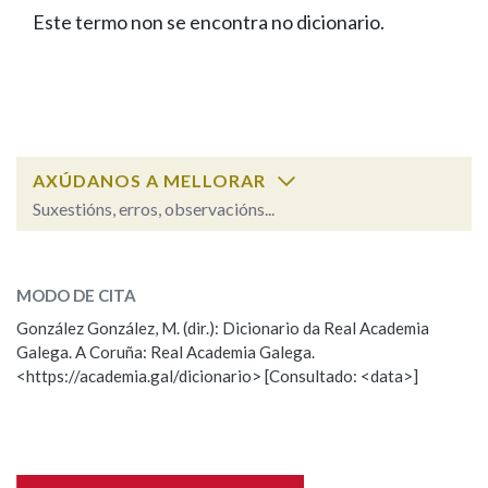
IDENTIDADE CORPORATIVA
Facebook
Twitter
Youtube
Instagram
Bluesky
Este termo non se encontra no dicionario.
BUSCAR NOS LEMAS
FIGURAS HOMENAXEADAS
MARCIAL DEL ADALID
HISTORIA
Comeza por
CASA-MUSEO EMILIA PARDO
BAZÁN
60 ANOS DLG
PRIMAVERA DAS LETRAS
Remata por
PORTAL DAS PALABRAS
AXÚDANOS A MELLORAR
Suxestións, erros, observacións...
Contén
ESCOLLE UNHA OPCIÓN:
MODO DE CITA
Observación
Falta unha voz
González González, M. (dir.): Dicionario da Real Academia
BUSCAR NO CONTIDO
Galega. A Coruña: Real Academia Galega.
Nome
<https://academia.gal/dicionario> [Consultado: <data>]
Nas definicións
Apelidos
Nos exemplos