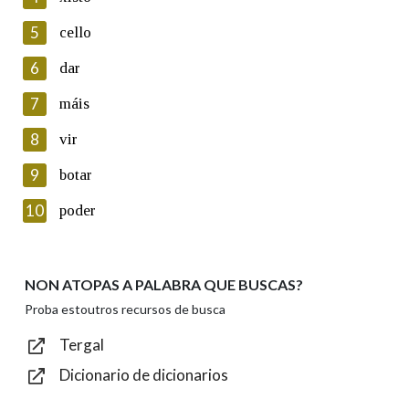
5
Lin e acepto as condicións da política de
cello
privacidade
6
dar
Introduce o código que aparece na imaxe:
7
máis
8
vir
9
botar
Texto de verificación
10
poder
NON ATOPAS A PALABRA QUE BUSCAS?
Enviar
Proba estoutros recursos de busca
Tergal
Dicionario de dicionarios