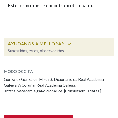
IDENTIDADE CORPORATIVA
Facebook
Twitter
Youtube
Instagram
Bluesky
Este termo non se encontra no dicionario.
BUSCAR NOS LEMAS
FIGURAS HOMENAXEADAS
MARCIAL DEL ADALID
HISTORIA
Comeza por
CASA-MUSEO EMILIA PARDO
BAZÁN
60 ANOS DLG
PRIMAVERA DAS LETRAS
Remata por
PORTAL DAS PALABRAS
AXÚDANOS A MELLORAR
Suxestións, erros, observacións...
Contén
ESCOLLE UNHA OPCIÓN:
MODO DE CITA
Observación
Falta unha voz
González González, M. (dir.): Dicionario da Real Academia
BUSCAR NO CONTIDO
Galega. A Coruña: Real Academia Galega.
Nome
<https://academia.gal/dicionario> [Consultado: <data>]
Nas definicións
Apelidos
Nos exemplos