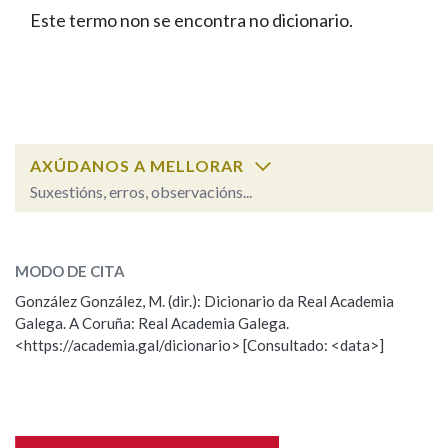
IDENTIDADE CORPORATIVA
Facebook
Twitter
Youtube
Instagram
Bluesky
Este termo non se encontra no dicionario.
BUSCAR NOS LEMAS
FIGURAS HOMENAXEADAS
MARCIAL DEL ADALID
HISTORIA
Comeza por
CASA-MUSEO EMILIA PARDO
BAZÁN
60 ANOS DLG
PRIMAVERA DAS LETRAS
Remata por
PORTAL DAS PALABRAS
AXÚDANOS A MELLORAR
Suxestións, erros, observacións...
Contén
ESCOLLE UNHA OPCIÓN:
MODO DE CITA
Observación
Falta unha voz
González González, M. (dir.): Dicionario da Real Academia
BUSCAR NO CONTIDO
Galega. A Coruña: Real Academia Galega.
Nome
<https://academia.gal/dicionario> [Consultado: <data>]
Nas definicións
Apelidos
Nos exemplos