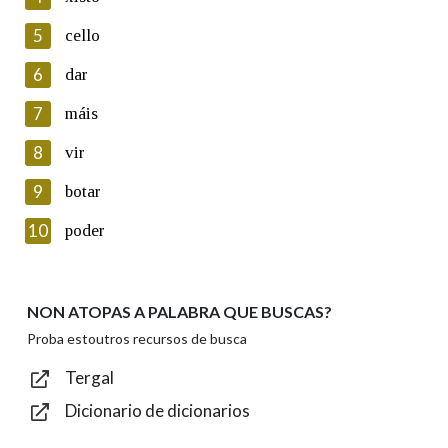
5
Lin e acepto as condicións da política de
cello
privacidade
6
dar
Introduce o código que aparece na imaxe:
7
máis
8
vir
9
botar
Texto de verificación
10
poder
NON ATOPAS A PALABRA QUE BUSCAS?
Enviar
Proba estoutros recursos de busca
Tergal
Dicionario de dicionarios