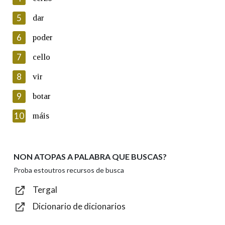
5
Lin e acepto as condicións da política de
dar
privacidade
6
poder
Introduce o código que aparece na imaxe:
7
cello
8
vir
9
botar
Texto de verificación
10
máis
NON ATOPAS A PALABRA QUE BUSCAS?
Enviar
Proba estoutros recursos de busca
Tergal
Dicionario de dicionarios