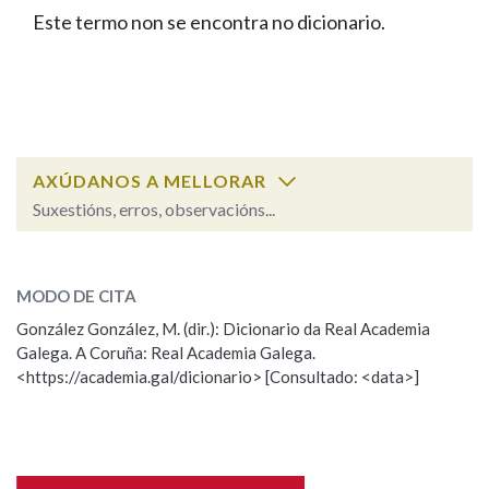
IDENTIDADE CORPORATIVA
Facebook
Twitter
Youtube
Instagram
Bluesky
Este termo non se encontra no dicionario.
BUSCAR NOS LEMAS
FIGURAS HOMENAXEADAS
MARCIAL DEL ADALID
HISTORIA
Comeza por
CASA-MUSEO EMILIA PARDO
BAZÁN
60 ANOS DLG
PRIMAVERA DAS LETRAS
Remata por
PORTAL DAS PALABRAS
AXÚDANOS A MELLORAR
Suxestións, erros, observacións...
Contén
ESCOLLE UNHA OPCIÓN:
MODO DE CITA
Observación
Falta unha voz
González González, M. (dir.): Dicionario da Real Academia
BUSCAR NO CONTIDO
Galega. A Coruña: Real Academia Galega.
Nome
<https://academia.gal/dicionario> [Consultado: <data>]
Nas definicións
Apelidos
Nos exemplos