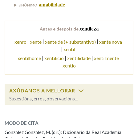
amabilidade
SINÓNIMO
Na fraseoloxía
Antes e despois de
xentileza
xenro
xente
xente de (+ substantivo)
xente nova
OUTRAS OPCIÓNS DE BUSCA
xentil
Marcas gramaticais
xentilhome
xentilicio
xentilidade
xentilmente
xentío
Pertence a
AXÚDANOS A MELLORAR
Suxestións, erros, observacións...
LIMPAR
BUSCA
xentileza
SOBRE A PALABRA:
MODO DE CITA
ESCOLLE UNHA OPCIÓN:
González González, M. (dir.): Dicionario da Real Academia