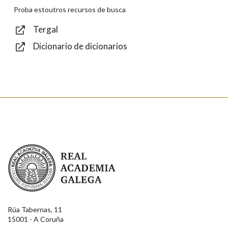
Texto de verificación
Proba estoutros recursos de busca
Tergal
Dicionario de dicionarios
Enviar
Real Academia Galega
Rúa Tabernas, 11
15001 - A Coruña