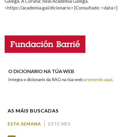
Galega. A Coruña: Real Academia Galega.
Observación
Hai un erro na palabra
<https://academia.gal/dicionario> [Consultado: <data>]
Propoño mellorar a definición
Actualización
Falta unha voz
Nome
Apelidos
O DICIONARIO NA TÚA WEB
Integra o dicionario da RAG na túa web
premendo aquí
.
Enderezo electrónico
AS MÁIS BUSCADAS
Comentario
ESTA SEMANA
ESTE MES