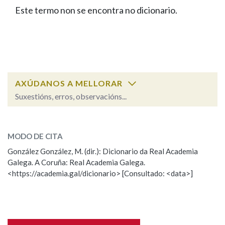
IDENTIDADE CORPORATIVA
Facebook
Twitter
Youtube
Instagram
Bluesky
Este termo non se encontra no dicionario.
BUSCAR NOS LEMAS
FIGURAS HOMENAXEADAS
MARCIAL DEL ADALID
HISTORIA
Comeza por
CASA-MUSEO EMILIA PARDO
BAZÁN
60 ANOS DLG
PRIMAVERA DAS LETRAS
Remata por
PORTAL DAS PALABRAS
AXÚDANOS A MELLORAR
Suxestións, erros, observacións...
Contén
ESCOLLE UNHA OPCIÓN:
MODO DE CITA
Observación
Falta unha voz
González González, M. (dir.): Dicionario da Real Academia
BUSCAR NO CONTIDO
Galega. A Coruña: Real Academia Galega.
Nome
<https://academia.gal/dicionario> [Consultado: <data>]
Nas definicións
Apelidos
Nos exemplos