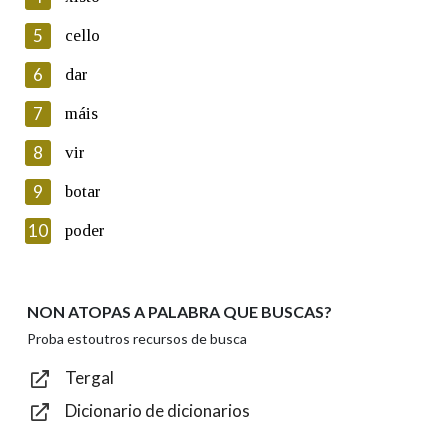
5
Lin e acepto as condicións da política de
cello
privacidade
6
dar
Introduce o código que aparece na imaxe:
7
máis
8
vir
9
botar
Texto de verificación
10
poder
NON ATOPAS A PALABRA QUE BUSCAS?
Enviar
Proba estoutros recursos de busca
Tergal
Dicionario de dicionarios