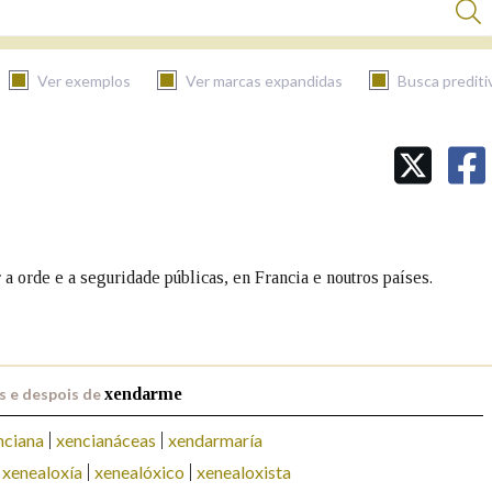
Ver exemplos
Ver marcas expandidas
Busca prediti
BUSCAR NO CONTIDO
Nas definicións
 orde e a seguridade públicas, en Francia e noutros países.
Nos exemplos
s e despois de
xendarme
Na fraseoloxía
nciana
xencianáceas
xendarmaría
xenealoxía
xenealóxico
xenealoxista