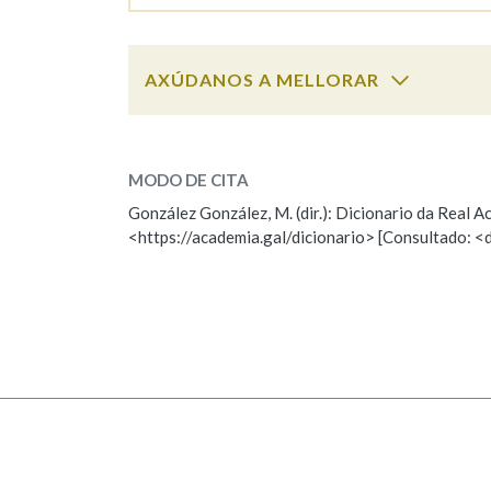
Marcas gramaticais
AXÚDANOS A MELLORAR
xendarme
SOBRE A PALABRA:
MODO DE CITA
ESCOLLE UNHA OPCIÓN:
González González, M. (dir.): Dicionario da Real
<https://academia.gal/dicionario> [Consultado: <
Observación
Hai un erro na palabra
Falta unha voz
Nome
Apelido
Enderezo electrónico