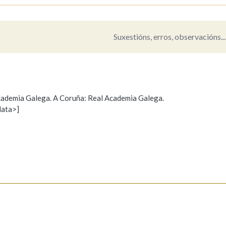
Pertence a
Suxestións, erros, observacións...
AXUDA NA BUSCA
LIMPAR
BUSCA
 Academia Galega. A Coruña: Real Academia Galega.
data>]
Propoño mellorar a definición
Actualización
s