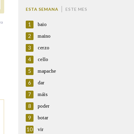
ESTA SEMANA
ESTE MES
va
1
baio
2
maino
3
cerzo
4
cello
5
mapache
6
dar
7
máis
8
poder
9
botar
10
vir