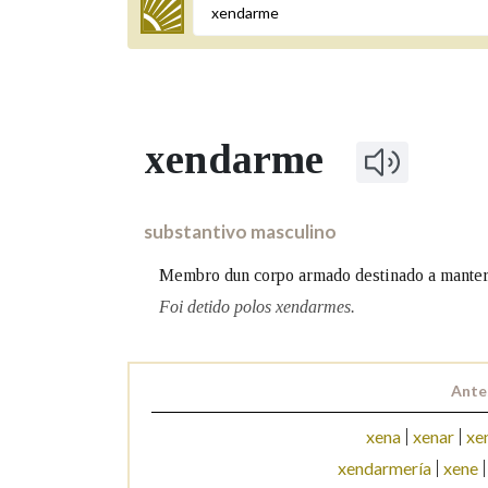
Termo a buscar
xendarme
BUSCAR NOS LEMAS
Comeza por
substantivo masculino
Membro dun corpo armado destinado a manter a
Remata por
Foi detido polos xendarmes.
Ante
Contén
xena
xenar
xe
xendarmería
xene
OUTRAS OPCIÓNS DE BUSCA