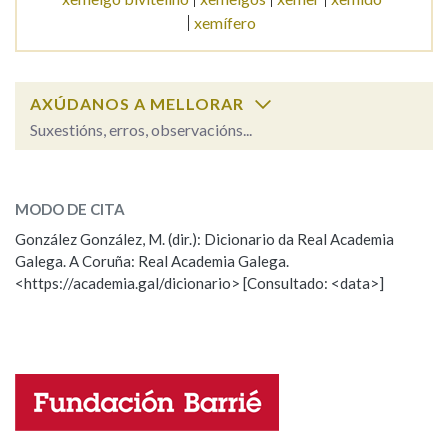
xemífero
AXÚDANOS A MELLORAR
Suxestións, erros, observacións...
xemelgo
SOBRE A PALABRA:
MODO DE CITA
ESCOLLE UNHA OPCIÓN:
González González, M. (dir.): Dicionario da Real Academia
Galega. A Coruña: Real Academia Galega.
Observación
Hai un erro na palabra
<https://academia.gal/dicionario> [Consultado: <data>]
Propoño mellorar a definición
Actualización
Falta unha voz
Nome