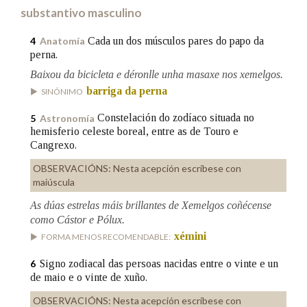
substantivo masculino
Na fraseoloxía
Cada un dos músculos pares do papo da
4
Anatomía
perna.
Baixou da bicicleta e déronlle unha masaxe nos xemelgos.
barriga da perna
SINÓNIMO
OUTRAS OPCIÓNS DE BUSCA
Constelación do zodíaco situada no
5
Astronomía
Marcas gramaticais
hemisferio celeste boreal, entre as de Touro e
Cangrexo.
OBSERVACIÓNS:
Nesta acepción escríbese con
Pertence a
maiúscula
As dúas estrelas máis brillantes de Xemelgos coñécense
como Cástor e Pólux.
xémini
FORMA MENOS RECOMENDABLE:
LIMPAR
BUSCA
Signo zodiacal das persoas nacidas entre o vinte e un
6
de maio e o vinte de xuño.
OBSERVACIÓNS:
Nesta acepción escríbese con