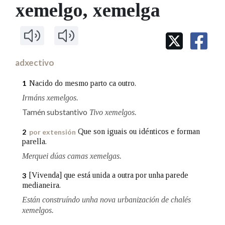
IDENTIDADE CORPORATIVA
xemelgo
, xemelga
Facebook
Twitter
Youtube
Instagram
Bluesky
BUSCAR NOS LEMAS
FIGURAS HOMENAXEADAS
MARCIAL DEL ADALID
HISTORIA
Comeza por
CASA-MUSEO EMILIA PARDO
BAZÁN
60 ANOS DLG
PRIMAVERA DAS LETRAS
adxectivo
Remata por
PORTAL DAS PALABRAS
Nacido do mesmo parto ca outro.
1
Irmáns xemelgos.
Contén
Tamén substantivo
Tivo xemelgos.
Que son iguais ou idénticos e forman
2
por extensión
parella.
BUSCAR NO CONTIDO
Merquei dúas camas xemelgas.
[Vivenda] que está unida a outra por unha parede
3
Nas definicións
medianeira.
Están construíndo unha nova urbanización de chalés
xemelgos.
Nos exemplos