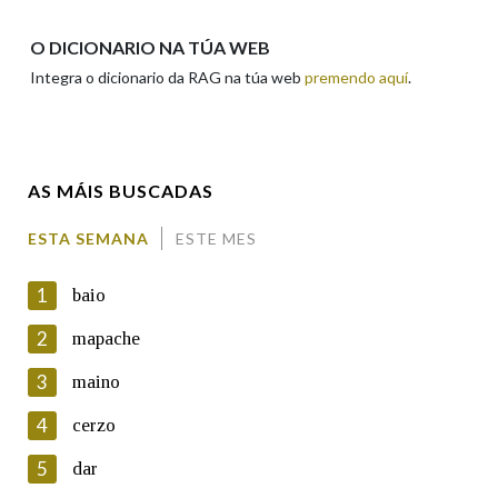
Apelidos
O DICIONARIO NA TÚA WEB
Integra o dicionario da RAG na túa web
premendo aquí
.
Enderezo electrónico
AS MÁIS BUSCADAS
Comentario
ESTA SEMANA
ESTE MES
1
baio
2
mapache
3
maino
En cumprimento da normativa vixente en materia de
Protección de Datos de Carácter Persoal, a Real Academia
4
cerzo
Galega informa a aqueles usuarios que faciliten o seu correo
electrónico, así como calquera outra información de carácter
5
dar
persoal, que estes datos serán obxecto de tratamento