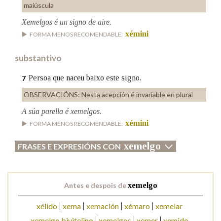
maiúscula
Xemelgos é un signo de aire.
xémini
FORMA MENOS RECOMENDABLE:
substantivo
Persoa que naceu baixo este signo.
7
OBSERVACIÓNS:
Nesta acepción é invariable en plural
A súa parella é xemelgos.
xémini
FORMA MENOS RECOMENDABLE:
xemelgo
FRASES E EXPRESIÓNS CON
Antes e despois de
xemelgo
xélido
xema
xemación
xémaro
xemelar
xemelgo bivitelino
xemelgos
xemer
xemido