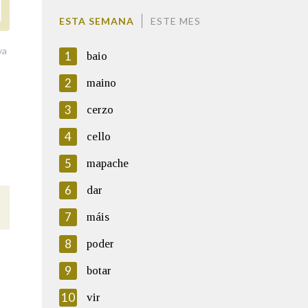
ESTA SEMANA
ESTE MES
va
1
baio
2
maino
3
cerzo
4
cello
5
mapache
6
dar
7
máis
8
poder
9
botar
10
vir