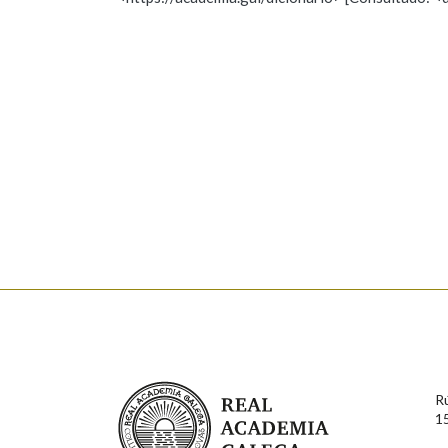
Nome
Apelido
Marcas gramaticais
Enderezo electrónico
Comentario
En cumprimento da normativa vixente en materia de P
aqueles usuarios que faciliten o seu correo electrónico
serán obxecto de tratamento automatizado de carácter 
Real Academia Galega
usuarios poderán exercer o seu dereito de acceso, rect
R
connosco.
1
Lin e acepto as condicións da política de 