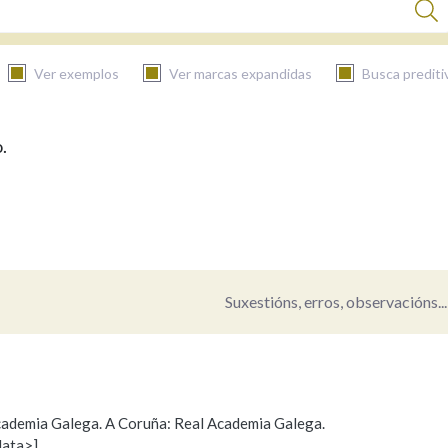
Ver exemplos
Ver marcas expandidas
Busca prediti
.
BUSCAR NO CONTIDO
Nas definicións
Nos exemplos
Suxestións, erros, observacións...
Na fraseoloxía
 Academia Galega. A Coruña: Real Academia Galega.
data>]