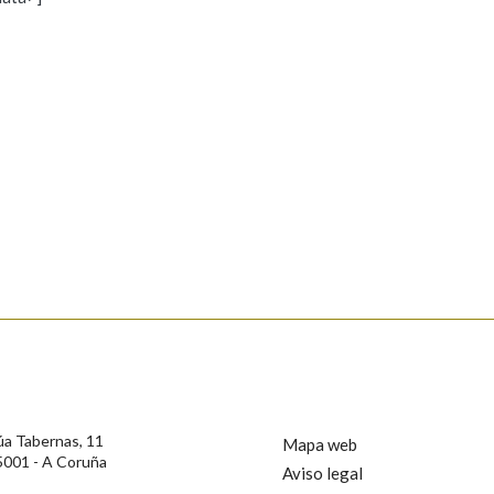
s
Pertence a
AXUDA NA BUSCA
LIMPAR
BUSCA
rotección de Datos de Carácter Persoal, a Real Academia Galega informa a
, así como calquera outra información de carácter persoal, que estes datos
confidencial e incorporados aos seus ficheiros informáticos. Así mesmo, os
ificación, oposición e cancelación dos seus datos poñéndose en contacto
úa Tabernas, 11
Mapa web
5001 - A Coruña
Aviso legal
privacidade