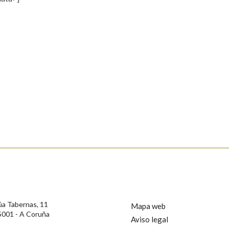
s
Pertence a
AXUDA NA BUSCA
LIMPAR
BUSCA
rotección de Datos de Carácter Persoal, a Real Academia Galega informa a
, así como calquera outra información de carácter persoal, que estes datos
confidencial e incorporados aos seus ficheiros informáticos. Así mesmo, os
ificación, oposición e cancelación dos seus datos poñéndose en contacto
úa Tabernas, 11
Mapa web
5001 - A Coruña
Aviso legal
privacidade