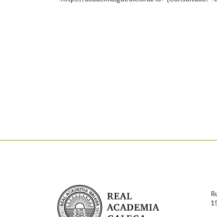
Nome
Apelido
Marcas gramaticais
Enderezo electrónico
Comentario
En cumprimento da normativa vixente en materia de P
aqueles usuarios que faciliten o seu correo electrónico
serán obxecto de tratamento automatizado de carácter 
Real Academia Galega
usuarios poderán exercer o seu dereito de acceso, rect
R
connosco.
1
Lin e acepto as condicións da política de 