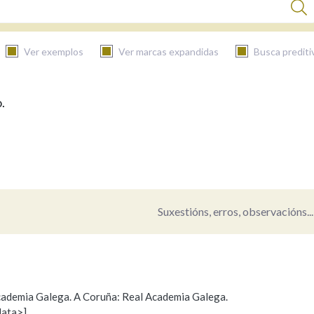
Ver exemplos
Ver marcas expandidas
Busca prediti
.
BUSCAR NO CONTIDO
Nas definicións
Nos exemplos
Suxestións, erros, observacións...
Na fraseoloxía
 Academia Galega. A Coruña: Real Academia Galega.
data>]