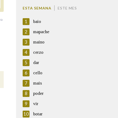
ESTA SEMANA
ESTE MES
va
1
baio
2
mapache
3
maino
4
cerzo
5
dar
6
cello
7
mais
8
poder
9
vir
10
botar