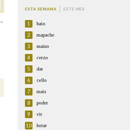
ESTA SEMANA
ESTE MES
va
1
baio
2
mapache
3
maino
4
cerzo
5
dar
6
cello
7
mais
8
poder
9
vir
10
botar