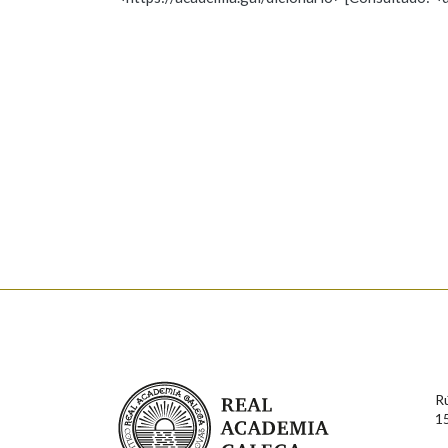
Nome
Apelido
Marcas gramaticais
Enderezo electrónico
Comentario
En cumprimento da normativa vixente en materia de P
aqueles usuarios que faciliten o seu correo electrónico
serán obxecto de tratamento automatizado de carácter 
Real Academia Galega
usuarios poderán exercer o seu dereito de acceso, rect
R
connosco.
1
Lin e acepto as condicións da política de 