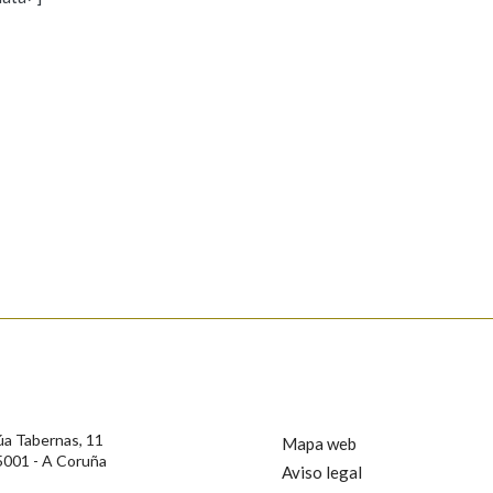
s
Pertence a
AXUDA NA BUSCA
LIMPAR
BUSCA
rotección de Datos de Carácter Persoal, a Real Academia Galega informa a
, así como calquera outra información de carácter persoal, que estes datos
confidencial e incorporados aos seus ficheiros informáticos. Así mesmo, os
ificación, oposición e cancelación dos seus datos poñéndose en contacto
úa Tabernas, 11
Mapa web
5001 - A Coruña
Aviso legal
privacidade