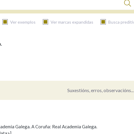
Ver exemplos
Ver marcas expandidas
Busca prediti
.
BUSCAR NO CONTIDO
Nas definicións
Nos exemplos
Suxestións, erros, observacións...
Na fraseoloxía
 Academia Galega. A Coruña: Real Academia Galega.
data>]