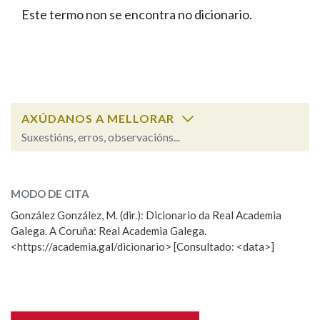
IDENTIDADE CORPORATIVA
Facebook
Twitter
Youtube
Instagram
Bluesky
Este termo non se encontra no dicionario.
BUSCAR NOS LEMAS
FIGURAS HOMENAXEADAS
MARCIAL DEL ADALID
HISTORIA
Comeza por
CASA-MUSEO EMILIA PARDO
BAZÁN
60 ANOS DLG
PRIMAVERA DAS LETRAS
Remata por
PORTAL DAS PALABRAS
AXÚDANOS A MELLORAR
Suxestións, erros, observacións...
Contén
ESCOLLE UNHA OPCIÓN:
MODO DE CITA
Observación
Falta unha voz
González González, M. (dir.): Dicionario da Real Academia
BUSCAR NO CONTIDO
Galega. A Coruña: Real Academia Galega.
Nome
<https://academia.gal/dicionario> [Consultado: <data>]
Nas definicións
Apelidos
Nos exemplos