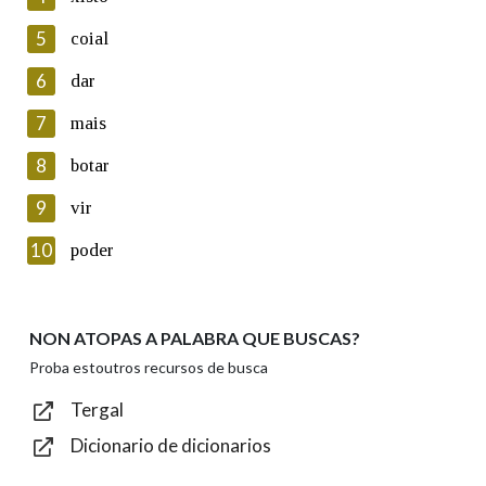
5
Lin e acepto as condicións da política de
coial
privacidade
6
dar
Introduce o código que aparece na imaxe:
7
mais
8
botar
9
vir
Texto de verificación
10
poder
NON ATOPAS A PALABRA QUE BUSCAS?
Enviar
Proba estoutros recursos de busca
Tergal
Dicionario de dicionarios