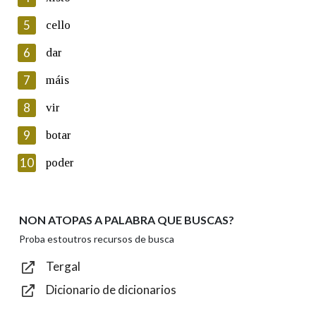
5
Lin e acepto as condicións da política de
cello
privacidade
6
dar
Introduce o código que aparece na imaxe:
7
máis
8
vir
9
botar
Texto de verificación
10
poder
NON ATOPAS A PALABRA QUE BUSCAS?
Enviar
Proba estoutros recursos de busca
Tergal
Dicionario de dicionarios