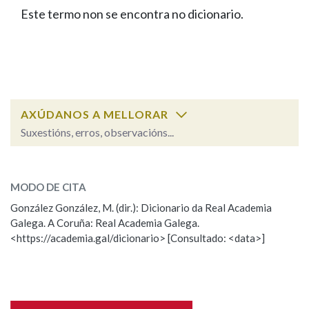
IDENTIDADE CORPORATIVA
Facebook
Twitter
Youtube
Instagram
Bluesky
Este termo non se encontra no dicionario.
BUSCAR NOS LEMAS
FIGURAS HOMENAXEADAS
MARCIAL DEL ADALID
HISTORIA
Comeza por
CASA-MUSEO EMILIA PARDO
BAZÁN
60 ANOS DLG
PRIMAVERA DAS LETRAS
Remata por
PORTAL DAS PALABRAS
AXÚDANOS A MELLORAR
Suxestións, erros, observacións...
Contén
ESCOLLE UNHA OPCIÓN:
MODO DE CITA
Observación
Falta unha voz
González González, M. (dir.): Dicionario da Real Academia
BUSCAR NO CONTIDO
Galega. A Coruña: Real Academia Galega.
Nome
<https://academia.gal/dicionario> [Consultado: <data>]
Nas definicións
Apelidos
Nos exemplos