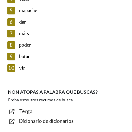
5
Lin e acepto as condicións da política de
mapache
privacidade
6
dar
Introduce o código que aparece na imaxe:
7
máis
8
poder
9
botar
Texto de verificación
10
vir
NON ATOPAS A PALABRA QUE BUSCAS?
Enviar
Proba estoutros recursos de busca
Tergal
Dicionario de dicionarios