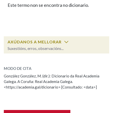
IDENTIDADE CORPORATIVA
Facebook
Twitter
Youtube
Instagram
Bluesky
Este termo non se encontra no dicionario.
BUSCAR NOS LEMAS
FIGURAS HOMENAXEADAS
MARCIAL DEL ADALID
HISTORIA
Comeza por
CASA-MUSEO EMILIA PARDO
BAZÁN
60 ANOS DLG
PRIMAVERA DAS LETRAS
Remata por
PORTAL DAS PALABRAS
AXÚDANOS A MELLORAR
Suxestións, erros, observacións...
Contén
ESCOLLE UNHA OPCIÓN:
MODO DE CITA
Observación
Falta unha voz
González González, M. (dir.): Dicionario da Real Academia
BUSCAR NO CONTIDO
Galega. A Coruña: Real Academia Galega.
Nome
<https://academia.gal/dicionario> [Consultado: <data>]
Nas definicións
Apelidos
Nos exemplos