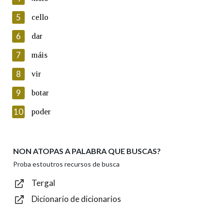
5
Lin e acepto as condicións da política de
cello
privacidade
6
dar
Introduce o código que aparece na imaxe:
7
máis
8
vir
9
botar
Texto de verificación
10
poder
NON ATOPAS A PALABRA QUE BUSCAS?
Enviar
Proba estoutros recursos de busca
Tergal
Dicionario de dicionarios