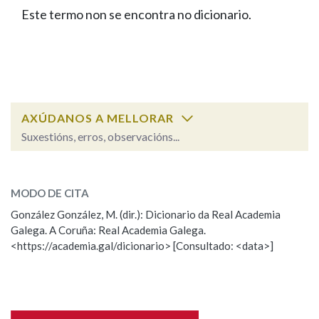
IDENTIDADE CORPORATIVA
Facebook
Twitter
Youtube
Instagram
Bluesky
Este termo non se encontra no dicionario.
BUSCAR NOS LEMAS
FIGURAS HOMENAXEADAS
MARCIAL DEL ADALID
HISTORIA
Comeza por
CASA-MUSEO EMILIA PARDO
BAZÁN
60 ANOS DLG
PRIMAVERA DAS LETRAS
Remata por
PORTAL DAS PALABRAS
AXÚDANOS A MELLORAR
Suxestións, erros, observacións...
Contén
ESCOLLE UNHA OPCIÓN:
MODO DE CITA
Observación
Falta unha voz
González González, M. (dir.): Dicionario da Real Academia
BUSCAR NO CONTIDO
Galega. A Coruña: Real Academia Galega.
Nome
<https://academia.gal/dicionario> [Consultado: <data>]
Nas definicións
Apelidos
Nos exemplos