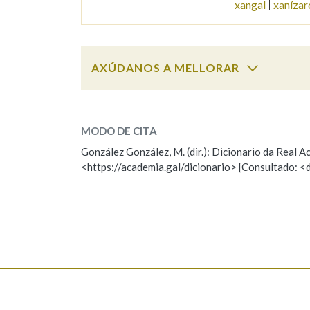
xangal
xanízar
Marcas gramaticais
AXÚDANOS A MELLORAR
xangada
SOBRE A PALABRA:
MODO DE CITA
ESCOLLE UNHA OPCIÓN:
González González, M. (dir.): Dicionario da Real
<https://academia.gal/dicionario> [Consultado: <
Observación
Hai un erro na palabra
Falta unha voz
Nome
Apelido
Enderezo electrónico