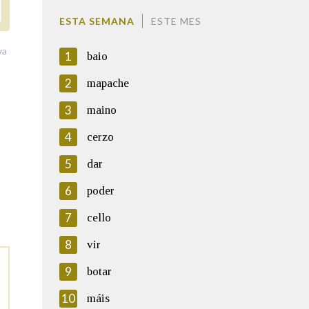
ESTA SEMANA
ESTE MES
va
1
baio
2
mapache
3
maino
4
cerzo
5
dar
6
poder
7
cello
8
vir
9
botar
10
máis