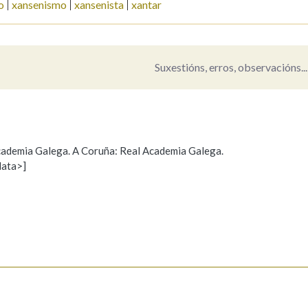
o
xansenismo
xansenista
xantar
Pertence a
Suxestións, erros, observacións...
AXUDA NA BUSCA
LIMPAR
BUSCA
 Academia Galega. A Coruña: Real Academia Galega.
data>]
Propoño mellorar a definición
Actualización
s