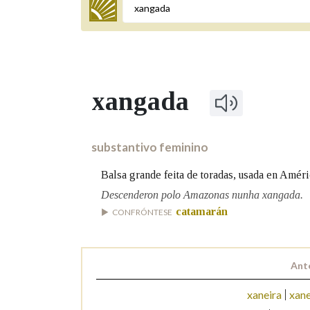
Termo a buscar
xangada
BUSCAR NOS LEMAS
Comeza por
substantivo feminino
Balsa grande feita de toradas, usada en Améri
Remata por
Descenderon polo Amazonas nunha xangada.
catamarán
CONFRÓNTESE
Contén
Ant
xaneira
xane
OUTRAS OPCIÓNS DE BUSCA