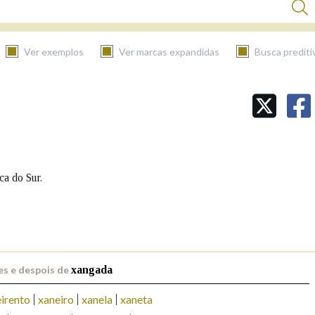
Ver exemplos
Ver marcas expandidas
Busca prediti
BUSCAR NO CONTIDO
Nas definicións
ca do Sur.
Nos exemplos
Na fraseoloxía
es e despois de
xangada
irento
xaneiro
xanela
xaneta