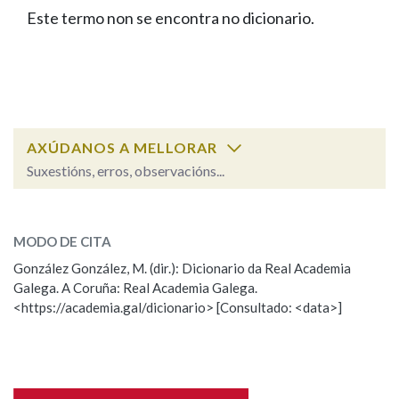
IDENTIDADE CORPORATIVA
Facebook
Twitter
Youtube
Instagram
Bluesky
Este termo non se encontra no dicionario.
BUSCAR NOS LEMAS
FIGURAS HOMENAXEADAS
MARCIAL DEL ADALID
HISTORIA
Comeza por
CASA-MUSEO EMILIA PARDO
BAZÁN
60 ANOS DLG
PRIMAVERA DAS LETRAS
Remata por
PORTAL DAS PALABRAS
AXÚDANOS A MELLORAR
Suxestións, erros, observacións...
Contén
ESCOLLE UNHA OPCIÓN:
MODO DE CITA
Observación
Falta unha voz
González González, M. (dir.): Dicionario da Real Academia
BUSCAR NO CONTIDO
Galega. A Coruña: Real Academia Galega.
Nome
<https://academia.gal/dicionario> [Consultado: <data>]
Nas definicións
Apelidos
Nos exemplos