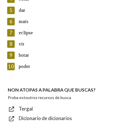
5
Lin e acepto as condicións da política de
dar
privacidade
6
mais
Introduce o código que aparece na imaxe:
7
eclipse
8
vir
9
botar
Texto de verificación
10
poder
NON ATOPAS A PALABRA QUE BUSCAS?
Enviar
Proba estoutros recursos de busca
Tergal
Dicionario de dicionarios