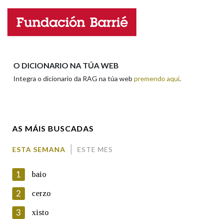
Nome
Apelidos
O DICIONARIO NA TÚA WEB
Integra o dicionario da RAG na túa web
premendo aquí
.
Enderezo electrónico
AS MÁIS BUSCADAS
Comentario
ESTA SEMANA
ESTE MES
1
baio
2
cerzo
3
xisto
En cumprimento da normativa vixente en materia de