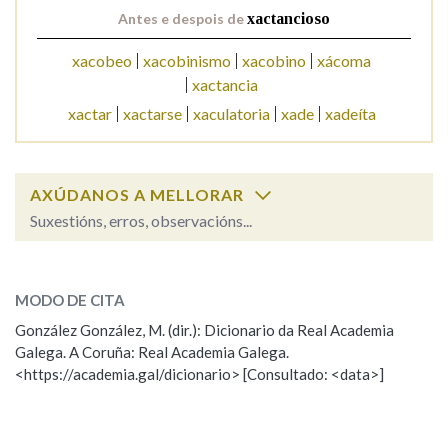
Antes e despois de
xactancioso
Na fraseoloxía
xacobeo
xacobinismo
xacobino
xácoma
xactancia
xactar
xactarse
xaculatoria
xade
xadeíta
OUTRAS OPCIÓNS DE BUSCA
Marcas gramaticais
AXÚDANOS A MELLORAR
Suxestións, erros, observacións...
xactancioso
Pertence a
SOBRE A PALABRA:
MODO DE CITA
ESCOLLE UNHA OPCIÓN:
González González, M. (dir.): Dicionario da Real Academia
LIMPAR
BUSCA
Galega. A Coruña: Real Academia Galega.
Observación
Hai un erro na palabra
<https://academia.gal/dicionario> [Consultado: <data>]
Propoño mellorar a definición
Actualización
Falta unha voz