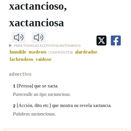
IDENTIDADE CORPORATIVA
xactancioso
,
Facebook
Twitter
Youtube
Instagram
Bluesky
BUSCAR NOS LEMAS
FIGURAS HOMENAXEADAS
MARCIAL DEL ADALID
HISTORIA
Comeza por
xactanciosa
CASA-MUSEO EMILIA PARDO
BAZÁN
60 ANOS DLG
PRIMAVERA DAS LETRAS
Remata por
PORTAL DAS PALABRAS
PARA TODAS AS ACEPCIÓNS ANTÓNIMOS
humilde
modesto
alardeador
,
, CONFRÓNTESE
,
fachendoso
vaidoso
,
Contén
adxectivo
[Persoa] que se xacta.
1
BUSCAR NO CONTIDO
Pareceulle un tipo xactancioso.
Nas definicións
[Acción, dito etc.] que mostra ou revela xactancia.
2
Palabras xactanciosas.
Nos exemplos