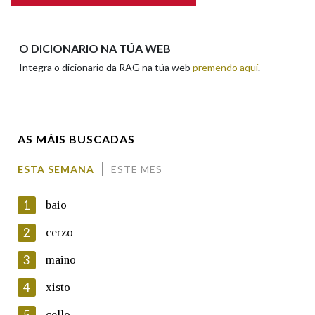
Apelidos
O DICIONARIO NA TÚA WEB
Integra o dicionario da RAG na túa web
premendo aquí
.
Enderezo electrónico
AS MÁIS BUSCADAS
Comentario
ESTA SEMANA
ESTE MES
1
baio
2
cerzo
3
maino
En cumprimento da normativa vixente en materia de
Protección de Datos de Carácter Persoal, a Real Academia
4
xisto
Galega informa a aqueles usuarios que faciliten o seu correo
electrónico, así como calquera outra información de carácter
5
cello