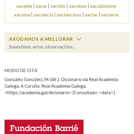
xacente
xacer
xacinto
xacobeo
xacobinismo
xácoma
xactancia
xactancioso
xactar
xactarse
Na fraseoloxía
AXÚDANOS A MELLORAR
OUTRAS OPCIÓNS DE BUSCA
Suxestións, erros, observacións...
Marcas gramaticais
xacobino
SOBRE A PALABRA:
MODO DE CITA
ESCOLLE UNHA OPCIÓN:
Pertence a
González González, M. (dir.): Dicionario da Real Academia
Galega. A Coruña: Real Academia Galega.
Observación
Hai un erro na palabra
<https://academia.gal/dicionario> [Consultado: <data>]
Propoño mellorar a definición
Actualización
LIMPAR
BUSCA
Falta unha voz
Nome