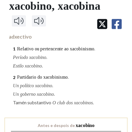
IDENTIDADE CORPORATIVA
xacobino
, xacobina
Facebook
Twitter
Youtube
Instagram
Bluesky
BUSCAR NOS LEMAS
FIGURAS HOMENAXEADAS
MARCIAL DEL ADALID
HISTORIA
Comeza por
CASA-MUSEO EMILIA PARDO
BAZÁN
60 ANOS DLG
PRIMAVERA DAS LETRAS
adxectivo
Remata por
PORTAL DAS PALABRAS
Relativo ou pertencente ao xacobinismo.
1
Período xacobino.
Contén
Estilo xacobino.
Partidario do xacobinismo.
2
Un político xacobino.
BUSCAR NO CONTIDO
Un goberno xacobino.
Tamén substantivo
O club dos xacobinos.
Nas definicións
Antes e despois de
xacobino
Nos exemplos