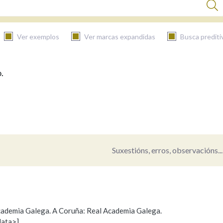
Ver exemplos
Ver marcas expandidas
Busca prediti
.
BUSCAR NO CONTIDO
Nas definicións
Nos exemplos
Suxestións, erros, observacións...
Na fraseoloxía
 Academia Galega. A Coruña: Real Academia Galega.
data>]