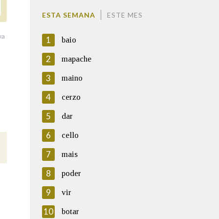
ESTA SEMANA
ESTE MES
va
1
baio
2
mapache
3
maino
4
cerzo
5
dar
6
cello
7
mais
8
poder
9
vir
10
botar