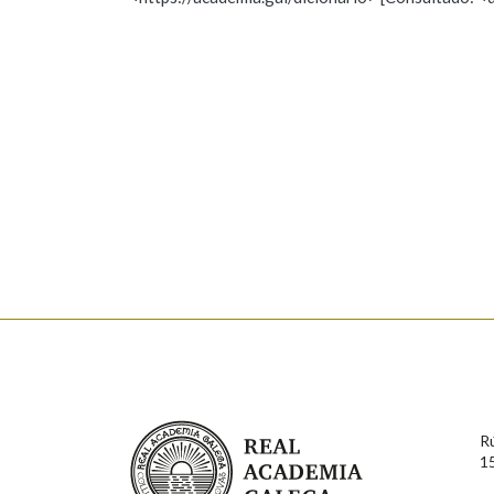
Nome
Apelido
Marcas gramaticais
Enderezo electrónico
Comentario
En cumprimento da normativa vixente en materia de P
aqueles usuarios que faciliten o seu correo electrónico
serán obxecto de tratamento automatizado de carácter 
Real Academia Galega
usuarios poderán exercer o seu dereito de acceso, rect
R
connosco.
1
Lin e acepto as condicións da política de 