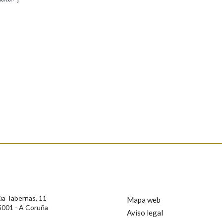
s
Pertence a
AXUDA NA BUSCA
LIMPAR
BUSCA
rotección de Datos de Carácter Persoal, a Real Academia Galega informa a
, así como calquera outra información de carácter persoal, que estes datos
confidencial e incorporados aos seus ficheiros informáticos. Así mesmo, os
ificación, oposición e cancelación dos seus datos poñéndose en contacto
úa Tabernas, 11
Mapa web
5001 - A Coruña
Aviso legal
privacidade