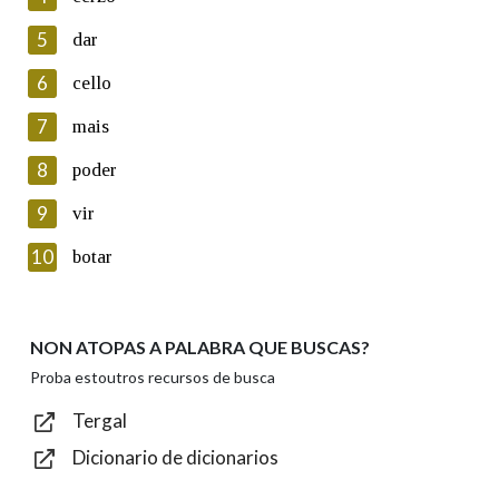
5
Lin e acepto as condicións da política de
dar
privacidade
6
cello
Introduce o código que aparece na imaxe:
7
mais
8
poder
9
vir
Texto de verificación
10
botar
NON ATOPAS A PALABRA QUE BUSCAS?
Enviar
Proba estoutros recursos de busca
Tergal
Dicionario de dicionarios