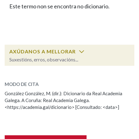
IDENTIDADE CORPORATIVA
Facebook
Twitter
Youtube
Instagram
Bluesky
Este termo non se encontra no dicionario.
BUSCAR NOS LEMAS
FIGURAS HOMENAXEADAS
MARCIAL DEL ADALID
HISTORIA
Comeza por
CASA-MUSEO EMILIA PARDO
BAZÁN
60 ANOS DLG
PRIMAVERA DAS LETRAS
Remata por
PORTAL DAS PALABRAS
AXÚDANOS A MELLORAR
Suxestións, erros, observacións...
Contén
ESCOLLE UNHA OPCIÓN:
MODO DE CITA
Observación
Falta unha voz
González González, M. (dir.): Dicionario da Real Academia
BUSCAR NO CONTIDO
Galega. A Coruña: Real Academia Galega.
Nome
<https://academia.gal/dicionario> [Consultado: <data>]
Nas definicións
Apelidos
Nos exemplos