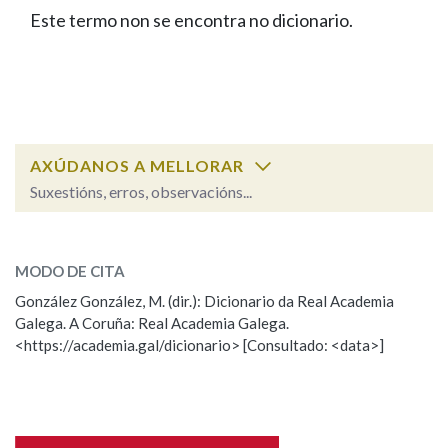
IDENTIDADE CORPORATIVA
Facebook
Twitter
Youtube
Instagram
Bluesky
Este termo non se encontra no dicionario.
BUSCAR NOS LEMAS
FIGURAS HOMENAXEADAS
MARCIAL DEL ADALID
HISTORIA
Comeza por
CASA-MUSEO EMILIA PARDO
BAZÁN
60 ANOS DLG
PRIMAVERA DAS LETRAS
Remata por
PORTAL DAS PALABRAS
AXÚDANOS A MELLORAR
Suxestións, erros, observacións...
Contén
ESCOLLE UNHA OPCIÓN:
MODO DE CITA
Observación
Falta unha voz
González González, M. (dir.): Dicionario da Real Academia
BUSCAR NO CONTIDO
Galega. A Coruña: Real Academia Galega.
Nome
<https://academia.gal/dicionario> [Consultado: <data>]
Nas definicións
Apelidos
Nos exemplos