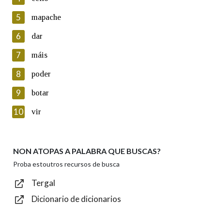
5
Lin e acepto as condicións da política de
mapache
privacidade
6
dar
Introduce o código que aparece na imaxe:
7
máis
8
poder
9
botar
Texto de verificación
10
vir
NON ATOPAS A PALABRA QUE BUSCAS?
Enviar
Proba estoutros recursos de busca
Tergal
Dicionario de dicionarios