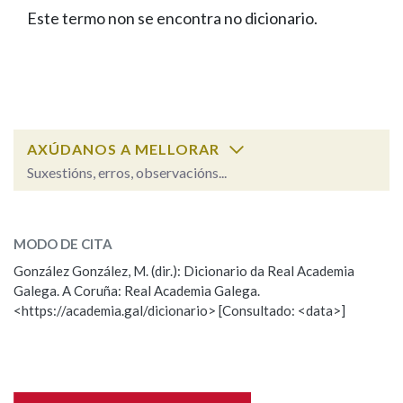
IDENTIDADE CORPORATIVA
Facebook
Twitter
Youtube
Instagram
Bluesky
Este termo non se encontra no dicionario.
BUSCAR NOS LEMAS
FIGURAS HOMENAXEADAS
MARCIAL DEL ADALID
HISTORIA
Comeza por
CASA-MUSEO EMILIA PARDO
BAZÁN
60 ANOS DLG
PRIMAVERA DAS LETRAS
Remata por
PORTAL DAS PALABRAS
AXÚDANOS A MELLORAR
Suxestións, erros, observacións...
Contén
ESCOLLE UNHA OPCIÓN:
MODO DE CITA
Observación
Falta unha voz
González González, M. (dir.): Dicionario da Real Academia
BUSCAR NO CONTIDO
Galega. A Coruña: Real Academia Galega.
Nome
<https://academia.gal/dicionario> [Consultado: <data>]
Nas definicións
Apelidos
Nos exemplos