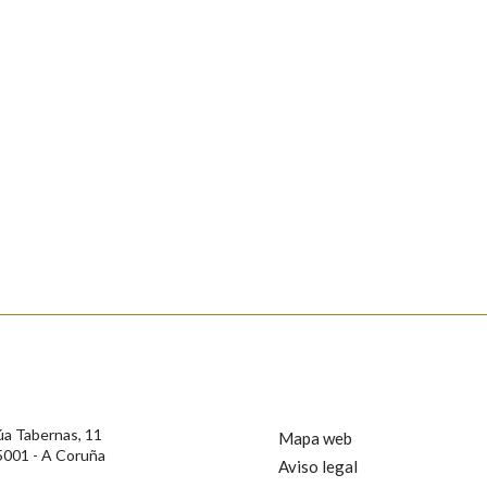
Pertence a
AXUDA NA BUSCA
LIMPAR
BUSCA
rotección de Datos de Carácter Persoal, a Real Academia Galega informa a
, así como calquera outra información de carácter persoal, que estes datos
confidencial e incorporados aos seus ficheiros informáticos. Así mesmo, os
ificación, oposición e cancelación dos seus datos poñéndose en contacto
privacidade
úa Tabernas, 11
Mapa web
5001 - A Coruña
Aviso legal