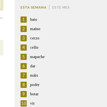
ESTA SEMANA
ESTE MES
va
1
baio
2
maino
3
cerzo
4
cello
5
mapache
6
dar
7
máis
8
poder
9
botar
10
vir