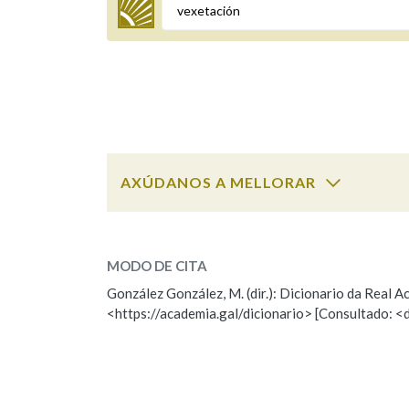
Termo a buscar
BUSCAR NOS LEMAS
Comeza por
AXÚDANOS A MELLORAR
ESCOLLE UNHA OPCIÓN:
Remata por
MODO DE CITA
Observación
Falta unha voz
González González, M. (dir.): Dicionario da Real
<https://academia.gal/dicionario> [Consultado: <
Nome
Apelido
Contén
Enderezo electrónico
OUTRAS OPCIÓNS DE BUSCA