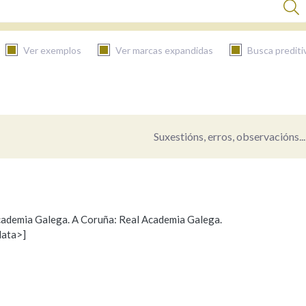
Ver exemplos
Ver marcas expandidas
Busca prediti
BUSCAR NO CONTIDO
Nas definicións
Suxestións, erros, observacións...
Nos exemplos
 Academia Galega. A Coruña: Real Academia Galega.
data>]
s
Na fraseoloxía