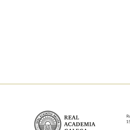
Marcas gramaticais
Comentario
En cumprimento da normativa vixente en materia de P
aqueles usuarios que faciliten o seu correo electrónico
serán obxecto de tratamento automatizado de carácter 
usuarios poderán exercer o seu dereito de acceso, rect
connosco.
Lin e acepto as condicións da política de 
Real Academia Galega
Introduce o código que aparece na imaxe:
R
1