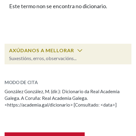
IDENTIDADE CORPORATIVA
Facebook
Twitter
Youtube
Instagram
Bluesky
Este termo non se encontra no dicionario.
BUSCAR NOS LEMAS
FIGURAS HOMENAXEADAS
MARCIAL DEL ADALID
HISTORIA
Comeza por
CASA-MUSEO EMILIA PARDO
BAZÁN
60 ANOS DLG
PRIMAVERA DAS LETRAS
Remata por
PORTAL DAS PALABRAS
AXÚDANOS A MELLORAR
Suxestións, erros, observacións...
Contén
ESCOLLE UNHA OPCIÓN:
MODO DE CITA
Observación
Falta unha voz
González González, M. (dir.): Dicionario da Real Academia
BUSCAR NO CONTIDO
Galega. A Coruña: Real Academia Galega.
Nome
<https://academia.gal/dicionario> [Consultado: <data>]
Nas definicións
Apelidos
Nos exemplos