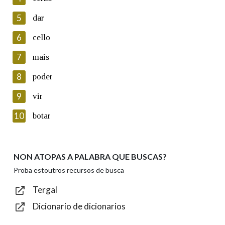
5
Lin e acepto as condicións da política de
dar
privacidade
6
cello
Introduce o código que aparece na imaxe:
7
mais
8
poder
9
vir
Texto de verificación
10
botar
NON ATOPAS A PALABRA QUE BUSCAS?
Enviar
Proba estoutros recursos de busca
Tergal
Dicionario de dicionarios