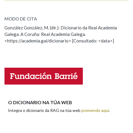
ESCOLLE UNHA OPCIÓN:
MODO DE CITA
Observación
Falta unha voz
González González, M. (dir.): Dicionario da Real Academia
Galega. A Coruña: Real Academia Galega.
Nome
<https://academia.gal/dicionario> [Consultado: <data>]
Apelidos
Enderezo electrónico
O DICIONARIO NA TÚA WEB
Integra o dicionario da RAG na túa web
premendo aquí
.
Comentario