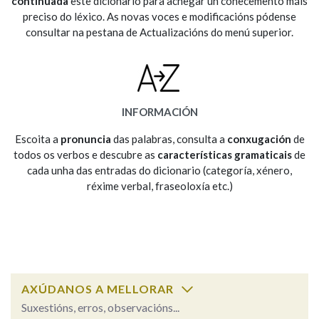
continuada
este dicionario para achegar un coñecemento máis
preciso do léxico. As novas voces e modificacións pódense
consultar na pestana de Actualizacións do menú superior.
Na fraseoloxía
OUTRAS OPCIÓNS DE BUSCA
INFORMACIÓN
Marcas gramaticais
Escoita a
pronuncia
das palabras, consulta a
conxugación
de
todos os verbos e descubre as
características gramaticais
de
cada unha das entradas do dicionario (categoría, xénero,
réxime verbal, fraseoloxía etc.)
Pertence a
LIMPAR
BUSCA
AXÚDANOS A MELLORAR
Suxestións, erros, observacións...