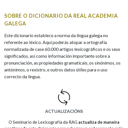
IDENTIDADE CORPORATIVA
Facebook
Twitter
Youtube
Instagram
Bluesky
BUSCAR NOS LEMAS
FIGURAS HOMENAXEADAS
MARCIAL DEL ADALID
SOBRE O DICIONARIO DA REAL ACADEMIA
HISTORIA
Comeza por
CASA-MUSEO EMILIA PARDO
GALEGA
BAZÁN
60 ANOS DLG
PRIMAVERA DAS LETRAS
Este dicionario establece a norma da lingua galega no
Remata por
referente ao léxico. Aquí poderás atopar a ortografía
PORTAL DAS PALABRAS
normalizada de case 60.000 artigos lexicográficos e os seus
significados, así como información importante sobre a
pronunciación, as propiedades gramaticais, os sinónimos, os
Contén
antónimos, o rexistro, e outros datos útiles para o uso
correcto da lingua.
BUSCAR NO CONTIDO
Nas definicións
ACTUALIZACIÓNS
Nos exemplos
O Seminario de Lexicografía da RAG
actualiza de maneira