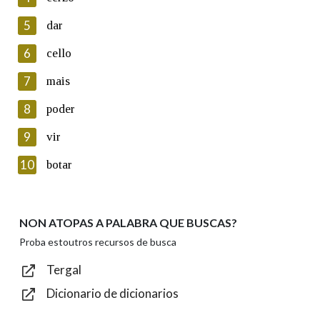
5
Lin e acepto as condicións da política de
dar
privacidade
6
cello
Introduce o código que aparece na imaxe:
7
mais
8
poder
9
vir
Texto de verificación
10
botar
NON ATOPAS A PALABRA QUE BUSCAS?
Enviar
Proba estoutros recursos de busca
Tergal
Dicionario de dicionarios