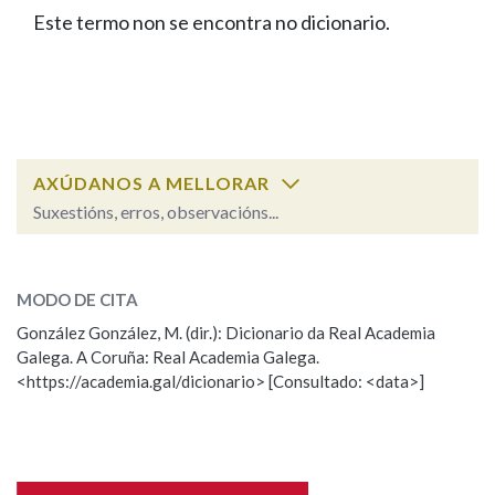
IDENTIDADE CORPORATIVA
Facebook
Twitter
Youtube
Instagram
Bluesky
Este termo non se encontra no dicionario.
BUSCAR NOS LEMAS
FIGURAS HOMENAXEADAS
MARCIAL DEL ADALID
HISTORIA
Comeza por
CASA-MUSEO EMILIA PARDO
BAZÁN
60 ANOS DLG
PRIMAVERA DAS LETRAS
Remata por
PORTAL DAS PALABRAS
AXÚDANOS A MELLORAR
Suxestións, erros, observacións...
Contén
ESCOLLE UNHA OPCIÓN:
MODO DE CITA
Observación
Falta unha voz
González González, M. (dir.): Dicionario da Real Academia
BUSCAR NO CONTIDO
Galega. A Coruña: Real Academia Galega.
Nome
<https://academia.gal/dicionario> [Consultado: <data>]
Nas definicións
Apelidos
Nos exemplos