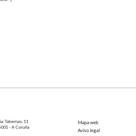
s
Pertence a
AXUDA NA BUSCA
LIMPAR
BUSCA
rotección de Datos de Carácter Persoal, a Real Academia Galega informa a
, así como calquera outra información de carácter persoal, que estes datos
confidencial e incorporados aos seus ficheiros informáticos. Así mesmo, os
ificación, oposición e cancelación dos seus datos poñéndose en contacto
úa Tabernas, 11
Mapa web
5001 - A Coruña
Aviso legal
privacidade