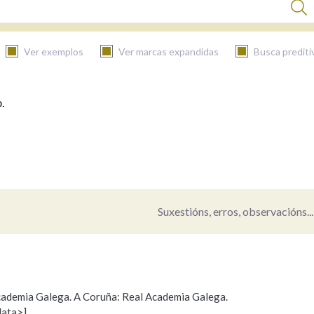
Ver exemplos
Ver marcas expandidas
Busca prediti
.
BUSCAR NO CONTIDO
Nas definicións
Nos exemplos
Suxestións, erros, observacións...
Na fraseoloxía
 Academia Galega. A Coruña: Real Academia Galega.
data>]