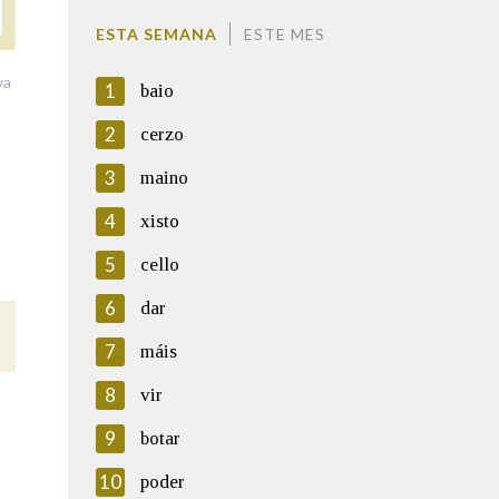
ESTA SEMANA
ESTE MES
va
1
baio
2
cerzo
3
maino
4
xisto
5
cello
6
dar
7
máis
8
vir
9
botar
10
poder