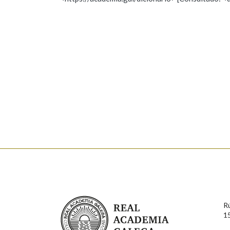
Nome
Apelido
Marcas gramaticais
Enderezo electrónico
Comentario
En cumprimento da normativa vixente en materia de P
aqueles usuarios que faciliten o seu correo electrónico
serán obxecto de tratamento automatizado de carácter 
Real Academia Galega
usuarios poderán exercer o seu dereito de acceso, rect
R
connosco.
1
Lin e acepto as condicións da política de 