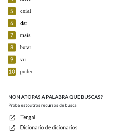
5
Lin e acepto as condicións da política de
coial
privacidade
6
dar
Introduce o código que aparece na imaxe:
7
mais
8
botar
9
vir
Texto de verificación
10
poder
NON ATOPAS A PALABRA QUE BUSCAS?
Enviar
Proba estoutros recursos de busca
Tergal
Dicionario de dicionarios