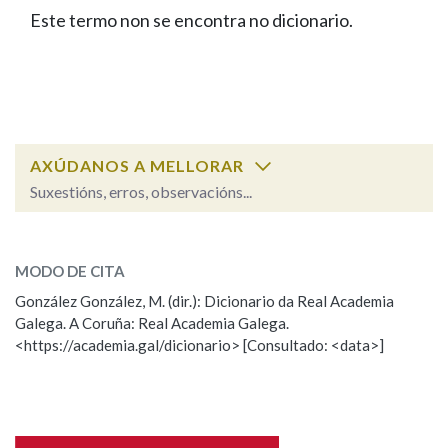
IDENTIDADE CORPORATIVA
Facebook
Twitter
Youtube
Instagram
Bluesky
Este termo non se encontra no dicionario.
BUSCAR NOS LEMAS
FIGURAS HOMENAXEADAS
MARCIAL DEL ADALID
HISTORIA
Comeza por
CASA-MUSEO EMILIA PARDO
BAZÁN
60 ANOS DLG
PRIMAVERA DAS LETRAS
Remata por
PORTAL DAS PALABRAS
AXÚDANOS A MELLORAR
Suxestións, erros, observacións...
Contén
ESCOLLE UNHA OPCIÓN:
MODO DE CITA
Observación
Falta unha voz
González González, M. (dir.): Dicionario da Real Academia
BUSCAR NO CONTIDO
Galega. A Coruña: Real Academia Galega.
Nome
<https://academia.gal/dicionario> [Consultado: <data>]
Nas definicións
Apelidos
Nos exemplos