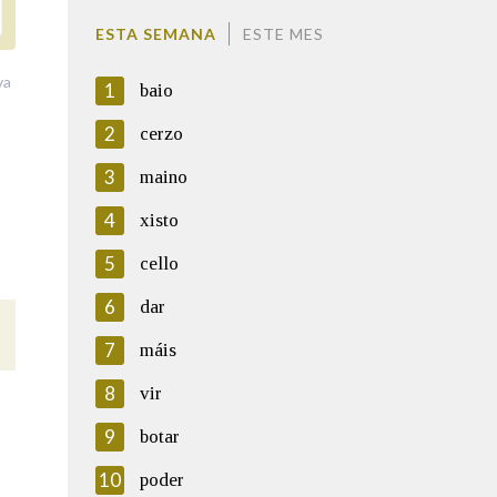
ESTA SEMANA
ESTE MES
va
1
baio
2
cerzo
3
maino
4
xisto
5
cello
6
dar
7
máis
8
vir
9
botar
10
poder