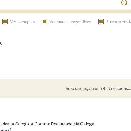
Ver exemplos
Ver marcas expandidas
Busca prediti
.
BUSCAR NO CONTIDO
Nas definicións
Nos exemplos
Suxestións, erros, observacións...
Na fraseoloxía
 Academia Galega. A Coruña: Real Academia Galega.
data>]