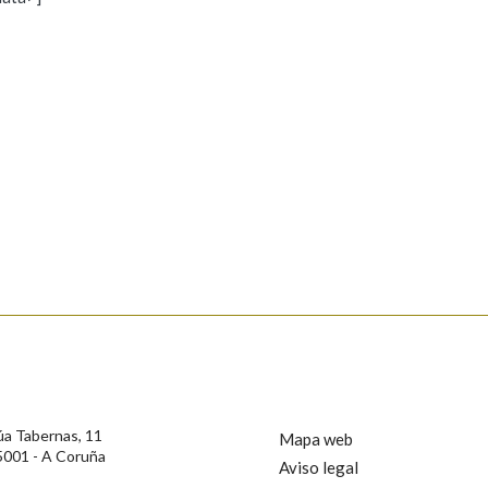
s
Pertence a
AXUDA NA BUSCA
LIMPAR
BUSCA
rotección de Datos de Carácter Persoal, a Real Academia Galega informa a
, así como calquera outra información de carácter persoal, que estes datos
confidencial e incorporados aos seus ficheiros informáticos. Así mesmo, os
ificación, oposición e cancelación dos seus datos poñéndose en contacto
úa Tabernas, 11
Mapa web
5001 - A Coruña
Aviso legal
privacidade