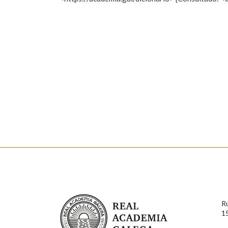
Nome
Apelido
Marcas gramaticais
Enderezo electrónico
Comentario
En cumprimento da normativa vixente en materia de P
aqueles usuarios que faciliten o seu correo electrónico
serán obxecto de tratamento automatizado de carácter 
Real Academia Galega
usuarios poderán exercer o seu dereito de acceso, rect
R
connosco.
1
Lin e acepto as condicións da política de 