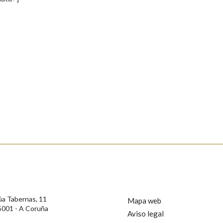
s
Pertence a
AXUDA NA BUSCA
LIMPAR
BUSCA
rotección de Datos de Carácter Persoal, a Real Academia Galega informa a
, así como calquera outra información de carácter persoal, que estes datos
confidencial e incorporados aos seus ficheiros informáticos. Así mesmo, os
ificación, oposición e cancelación dos seus datos poñéndose en contacto
úa Tabernas, 11
Mapa web
5001 - A Coruña
Aviso legal
privacidade