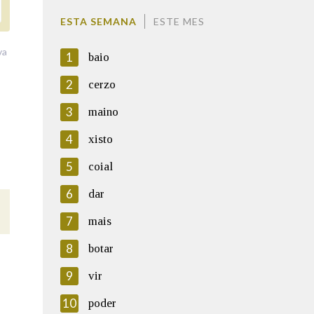
ESTA SEMANA
ESTE MES
va
1
baio
2
cerzo
3
maino
4
xisto
5
coial
6
dar
7
mais
8
botar
9
vir
10
poder