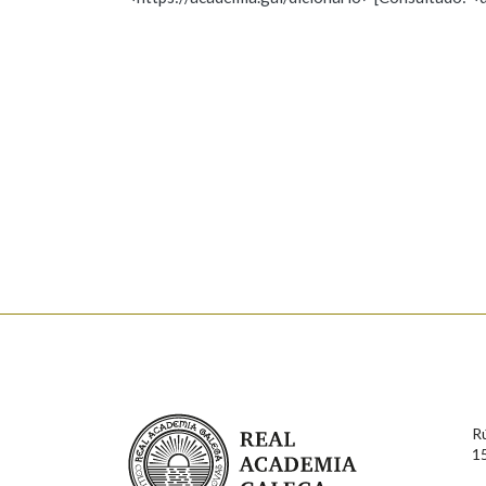
Nome
Apelido
Marcas gramaticais
Enderezo electrónico
Comentario
En cumprimento da normativa vixente en materia de P
aqueles usuarios que faciliten o seu correo electrónico
serán obxecto de tratamento automatizado de carácter 
Real Academia Galega
usuarios poderán exercer o seu dereito de acceso, rect
R
connosco.
1
Lin e acepto as condicións da política de 