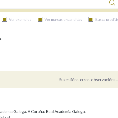
Ver exemplos
Ver marcas expandidas
Busca prediti
.
BUSCAR NO CONTIDO
Nas definicións
Nos exemplos
Suxestións, erros, observacións...
Na fraseoloxía
 Academia Galega. A Coruña: Real Academia Galega.
data>]