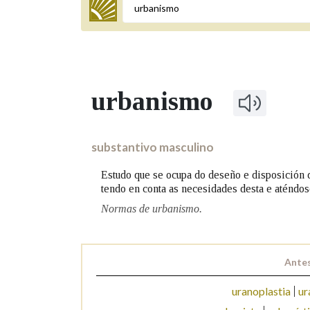
Termo a buscar
urbanismo
BUSCAR NOS LEMAS
Comeza por
substantivo masculino
Estudo que se ocupa do deseño e disposición d
tendo en conta as necesidades desta e aténdose
Remata por
Normas de urbanismo.
Contén
Antes
uranoplastia
ur
OUTRAS OPCIÓNS DE BUSCA