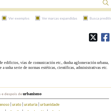
Ver exemplos
Ver marcas expandidas
Busca prediti
BUSCAR NO CONTIDO
Nas definicións
e edificios, vías de comunicación etc., dunha aglomeración urbana,
 a unha serie de normas estéticas, científicas, administrativas etc.
Nos exemplos
Na fraseoloxía
 e despois de
urbanismo
anoso
urato
uraturia
urbanidade