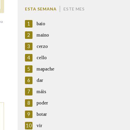
ESTA SEMANA
ESTE MES
va
1
baio
2
maino
3
cerzo
4
cello
5
mapache
6
dar
7
máis
8
poder
9
botar
10
vir