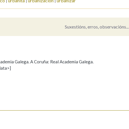
ico
urbanita
urbanización
urbanizar
Pertence a
Suxestións, erros, observacións...
AXUDA NA BUSCA
LIMPAR
BUSCA
 Academia Galega. A Coruña: Real Academia Galega.
data>]
Propoño mellorar a definición
Actualización
s