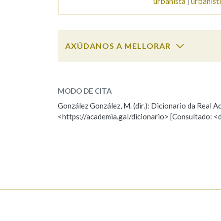
urbanista
urbaníst
Marcas gramaticais
AXÚDANOS A MELLORAR
urbanismo
SOBRE A PALABRA:
MODO DE CITA
ESCOLLE UNHA OPCIÓN:
González González, M. (dir.): Dicionario da Real
<https://academia.gal/dicionario> [Consultado: <
Observación
Hai un erro na palabra
Falta unha voz
Nome
Apelido
Enderezo electrónico