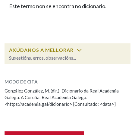
IDENTIDADE CORPORATIVA
Facebook
Twitter
Youtube
Instagram
Bluesky
Este termo non se encontra no dicionario.
BUSCAR NOS LEMAS
FIGURAS HOMENAXEADAS
MARCIAL DEL ADALID
HISTORIA
Comeza por
CASA-MUSEO EMILIA PARDO
BAZÁN
60 ANOS DLG
PRIMAVERA DAS LETRAS
Remata por
PORTAL DAS PALABRAS
AXÚDANOS A MELLORAR
Suxestións, erros, observacións...
Contén
ESCOLLE UNHA OPCIÓN:
MODO DE CITA
Observación
Falta unha voz
González González, M. (dir.): Dicionario da Real Academia
BUSCAR NO CONTIDO
Galega. A Coruña: Real Academia Galega.
Nome
<https://academia.gal/dicionario> [Consultado: <data>]
Nas definicións
Apelidos
Nos exemplos