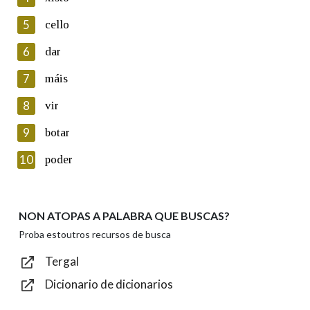
5
Lin e acepto as condicións da política de
cello
privacidade
6
dar
Introduce o código que aparece na imaxe:
7
máis
8
vir
9
botar
Texto de verificación
10
poder
NON ATOPAS A PALABRA QUE BUSCAS?
Enviar
Proba estoutros recursos de busca
Tergal
Dicionario de dicionarios