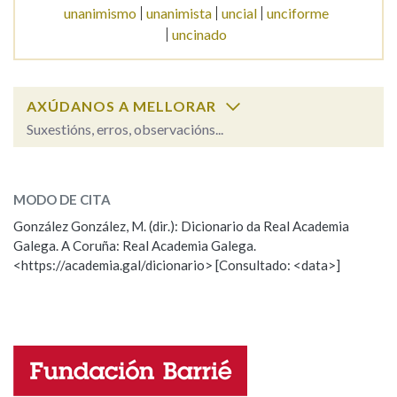
unanimismo
unanimista
uncial
unciforme
uncinado
Na fraseoloxía
AXÚDANOS A MELLORAR
Suxestións, erros, observacións...
OUTRAS OPCIÓNS DE BUSCA
unanimidade
Marcas gramaticais
SOBRE A PALABRA:
MODO DE CITA
ESCOLLE UNHA OPCIÓN:
González González, M. (dir.): Dicionario da Real Academia
Pertence a
Galega. A Coruña: Real Academia Galega.
Observación
Hai un erro na palabra
<https://academia.gal/dicionario> [Consultado: <data>]
Propoño mellorar a definición
Actualización
LIMPAR
BUSCA
Falta unha voz
Nome