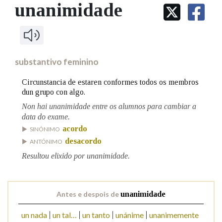
IDENTIDADE CORPORATIVA
unanimidade
Facebook
Twitter
Youtube
Instagram
Bluesky
BUSCAR NOS LEMAS
FIGURAS HOMENAXEADAS
MARCIAL DEL ADALID
HISTORIA
Comeza por
CASA-MUSEO EMILIA PARDO
BAZÁN
60 ANOS DLG
PRIMAVERA DAS LETRAS
substantivo feminino
Remata por
PORTAL DAS PALABRAS
Circunstancia de estaren conformes todos os membros
dun grupo con algo.
Non hai unanimidade entre os alumnos para cambiar a
Contén
data do exame.
acordo
SINÓNIMO
desacordo
ANTÓNIMO
BUSCAR NO CONTIDO
Resultou elixido por unanimidade.
Nas definicións
Antes e despois de
unanimidade
Nos exemplos
un nada
un tal…
un tanto
unánime
unanimemente