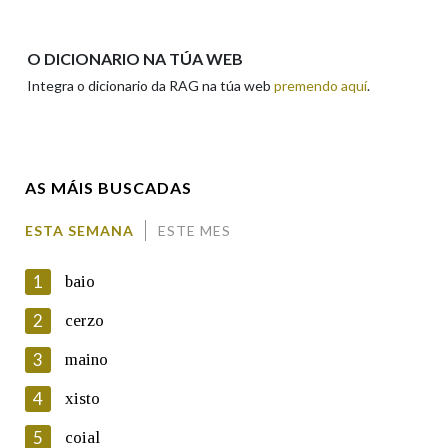
Apelidos
O DICIONARIO NA TÚA WEB
Integra o dicionario da RAG na túa web
premendo aquí
.
Enderezo electrónico
AS MÁIS BUSCADAS
Comentario
ESTA SEMANA
ESTE MES
1
baio
2
cerzo
3
maino
En cumprimento da normativa vixente en materia de
Protección de Datos de Carácter Persoal, a Real Academia
4
xisto
Galega informa a aqueles usuarios que faciliten o seu correo
electrónico, así como calquera outra información de carácter
5
coial
persoal, que estes datos serán obxecto de tratamento