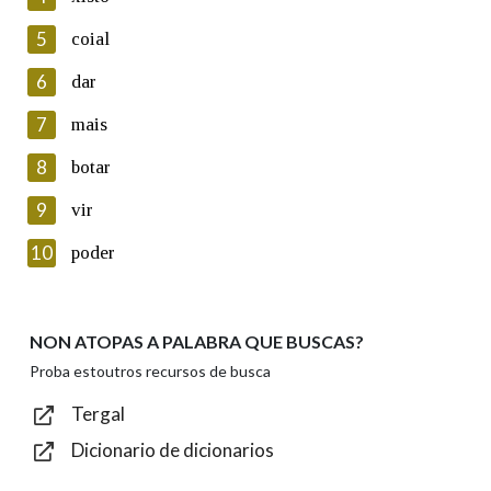
5
Lin e acepto as condicións da política de
coial
privacidade
6
dar
Introduce o código que aparece na imaxe:
7
mais
8
botar
9
vir
Texto de verificación
10
poder
NON ATOPAS A PALABRA QUE BUSCAS?
Enviar
Proba estoutros recursos de busca
Tergal
Dicionario de dicionarios