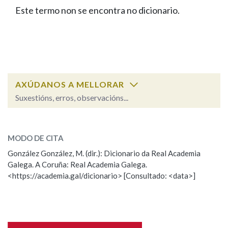
IDENTIDADE CORPORATIVA
Facebook
Twitter
Youtube
Instagram
Bluesky
Este termo non se encontra no dicionario.
BUSCAR NOS LEMAS
FIGURAS HOMENAXEADAS
MARCIAL DEL ADALID
HISTORIA
Comeza por
CASA-MUSEO EMILIA PARDO
BAZÁN
60 ANOS DLG
PRIMAVERA DAS LETRAS
Remata por
PORTAL DAS PALABRAS
AXÚDANOS A MELLORAR
Suxestións, erros, observacións...
Contén
ESCOLLE UNHA OPCIÓN:
MODO DE CITA
Observación
Falta unha voz
González González, M. (dir.): Dicionario da Real Academia
BUSCAR NO CONTIDO
Galega. A Coruña: Real Academia Galega.
Nome
<https://academia.gal/dicionario> [Consultado: <data>]
Nas definicións
Apelidos
Nos exemplos