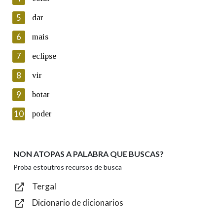
5
Lin e acepto as condicións da política de
dar
privacidade
6
mais
Introduce o código que aparece na imaxe:
7
eclipse
8
vir
9
botar
Texto de verificación
10
poder
NON ATOPAS A PALABRA QUE BUSCAS?
Enviar
Proba estoutros recursos de busca
Tergal
Dicionario de dicionarios