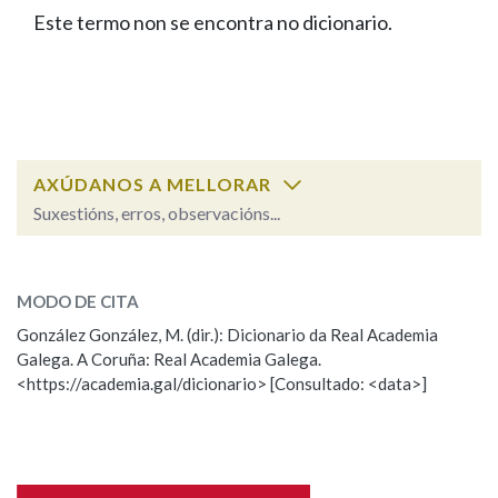
IDENTIDADE CORPORATIVA
Facebook
Twitter
Youtube
Instagram
Bluesky
Este termo non se encontra no dicionario.
BUSCAR NOS LEMAS
FIGURAS HOMENAXEADAS
MARCIAL DEL ADALID
HISTORIA
Comeza por
CASA-MUSEO EMILIA PARDO
BAZÁN
60 ANOS DLG
PRIMAVERA DAS LETRAS
Remata por
PORTAL DAS PALABRAS
AXÚDANOS A MELLORAR
Suxestións, erros, observacións...
Contén
ESCOLLE UNHA OPCIÓN:
MODO DE CITA
Observación
Falta unha voz
González González, M. (dir.): Dicionario da Real Academia
BUSCAR NO CONTIDO
Galega. A Coruña: Real Academia Galega.
Nome
<https://academia.gal/dicionario> [Consultado: <data>]
Nas definicións
Apelidos
Nos exemplos