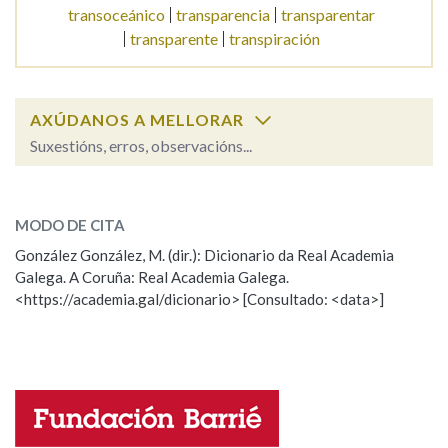
transoceánico
transparencia
transparentar
transparente
transpiración
Na fraseoloxía
AXÚDANOS A MELLORAR
Suxestións, erros, observacións...
OUTRAS OPCIÓNS DE BUSCA
transo
Marcas gramaticais
SOBRE A PALABRA:
MODO DE CITA
ESCOLLE UNHA OPCIÓN:
González González, M. (dir.): Dicionario da Real Academia
Pertence a
Galega. A Coruña: Real Academia Galega.
Observación
Hai un erro na palabra
<https://academia.gal/dicionario> [Consultado: <data>]
Propoño mellorar a definición
Actualización
LIMPAR
BUSCA
Falta unha voz
Nome