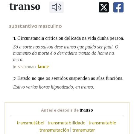
IDENTIDADE CORPORATIVA
transo
Facebook
Twitter
Youtube
Instagram
Bluesky
BUSCAR NOS LEMAS
FIGURAS HOMENAXEADAS
MARCIAL DEL ADALID
HISTORIA
Comeza por
CASA-MUSEO EMILIA PARDO
substantivo masculino
BAZÁN
60 ANOS DLG
PRIMAVERA DAS LETRAS
Circunstancia crítica ou delicada na vida dunha persoa.
1
Remata por
PORTAL DAS PALABRAS
Só a sorte nos salvou dese transo que puido ser fatal. O
momento da morte é o derradeiro transo do home na
terra.
Contén
lance
SINÓNIMO
Estado no que os sentidos suspenden as súas funcións.
2
Estivo varias horas hipnotizado, en transo.
BUSCAR NO CONTIDO
Nas definicións
Antes e despois de
transo
transmutábel
transmutabilidade
transmutable
Nos exemplos
transmutación
transmutar