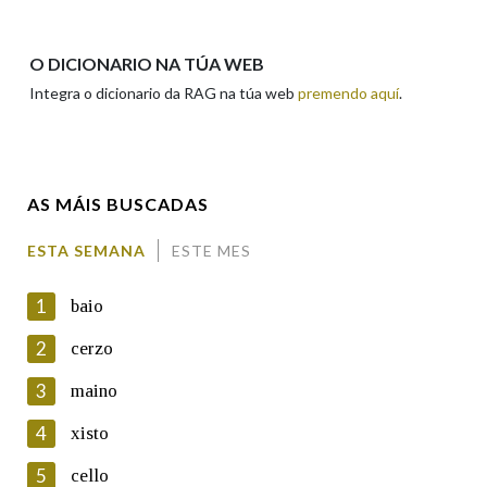
Apelidos
O DICIONARIO NA TÚA WEB
Integra o dicionario da RAG na túa web
premendo aquí
.
Enderezo electrónico
AS MÁIS BUSCADAS
Comentario
ESTA SEMANA
ESTE MES
1
baio
2
cerzo
3
maino
En cumprimento da normativa vixente en materia de
Protección de Datos de Carácter Persoal, a Real Academia
4
xisto
Galega informa a aqueles usuarios que faciliten o seu correo
electrónico, así como calquera outra información de carácter
5
cello
persoal, que estes datos serán obxecto de tratamento