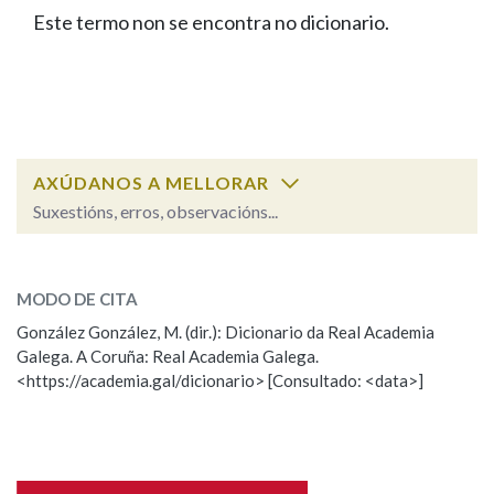
IDENTIDADE CORPORATIVA
Facebook
Twitter
Youtube
Instagram
Bluesky
Este termo non se encontra no dicionario.
BUSCAR NOS LEMAS
FIGURAS HOMENAXEADAS
MARCIAL DEL ADALID
HISTORIA
Comeza por
CASA-MUSEO EMILIA PARDO
BAZÁN
60 ANOS DLG
PRIMAVERA DAS LETRAS
Remata por
PORTAL DAS PALABRAS
AXÚDANOS A MELLORAR
Suxestións, erros, observacións...
Contén
ESCOLLE UNHA OPCIÓN:
MODO DE CITA
Observación
Falta unha voz
González González, M. (dir.): Dicionario da Real Academia
BUSCAR NO CONTIDO
Galega. A Coruña: Real Academia Galega.
Nome
<https://academia.gal/dicionario> [Consultado: <data>]
Nas definicións
Apelidos
Nos exemplos