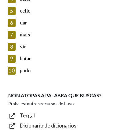
5
Lin e acepto as condicións da política de
cello
privacidade
6
dar
Introduce o código que aparece na imaxe:
7
máis
8
vir
9
botar
Texto de verificación
10
poder
NON ATOPAS A PALABRA QUE BUSCAS?
Enviar
Proba estoutros recursos de busca
Tergal
Dicionario de dicionarios