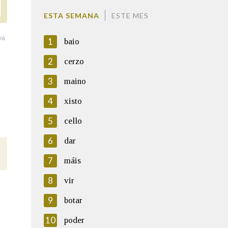
ESTA SEMANA
ESTE MES
va
1
baio
2
cerzo
3
maino
4
xisto
5
cello
6
dar
7
máis
8
vir
9
botar
10
poder