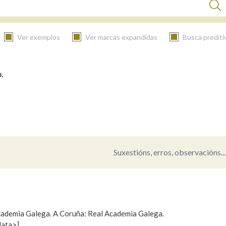
Ver exemplos
Ver marcas expandidas
Busca prediti
.
BUSCAR NO CONTIDO
Nas definicións
Nos exemplos
Suxestións, erros, observacións...
Na fraseoloxía
 Academia Galega. A Coruña: Real Academia Galega.
data>]