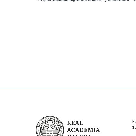
Nome
Apelido
Marcas gramaticais
Enderezo electrónico
Comentario
En cumprimento da normativa vixente en materia de P
aqueles usuarios que faciliten o seu correo electrónico
serán obxecto de tratamento automatizado de carácter 
Real Academia Galega
usuarios poderán exercer o seu dereito de acceso, rect
R
connosco.
1
Lin e acepto as condicións da política de 