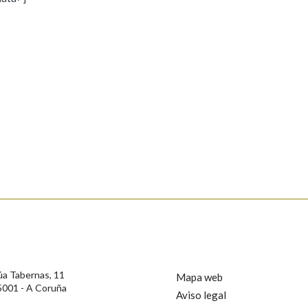
s
Pertence a
AXUDA NA BUSCA
LIMPAR
BUSCA
rotección de Datos de Carácter Persoal, a Real Academia Galega informa a
, así como calquera outra información de carácter persoal, que estes datos
confidencial e incorporados aos seus ficheiros informáticos. Así mesmo, os
ificación, oposición e cancelación dos seus datos poñéndose en contacto
úa Tabernas, 11
Mapa web
5001 - A Coruña
Aviso legal
privacidade