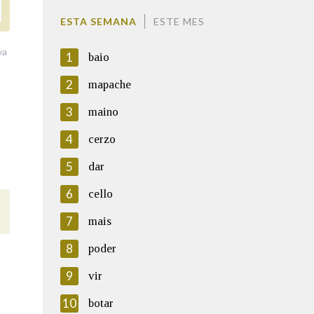
ESTA SEMANA
ESTE MES
va
1
baio
2
mapache
3
maino
4
cerzo
5
dar
6
cello
7
mais
8
poder
9
vir
10
botar