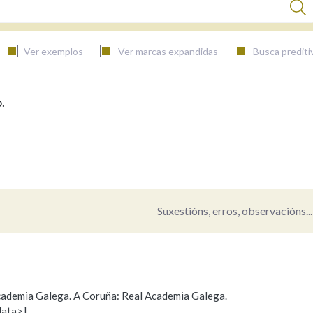
Ver exemplos
Ver marcas expandidas
Busca prediti
.
BUSCAR NO CONTIDO
Nas definicións
Nos exemplos
Suxestións, erros, observacións...
Na fraseoloxía
 Academia Galega. A Coruña: Real Academia Galega.
data>]