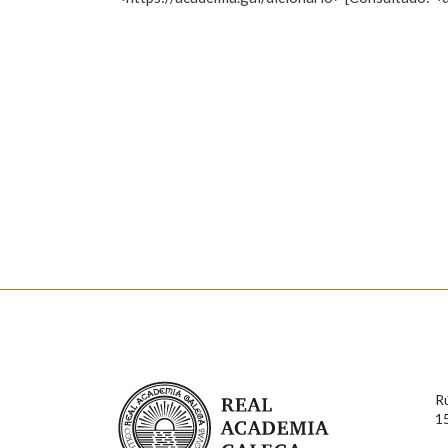
Nome
Apelido
Marcas gramaticais
Enderezo electrónico
Comentario
En cumprimento da normativa vixente en materia de P
aqueles usuarios que faciliten o seu correo electrónico
serán obxecto de tratamento automatizado de carácter 
Real Academia Galega
usuarios poderán exercer o seu dereito de acceso, rect
R
connosco.
1
Lin e acepto as condicións da política de 