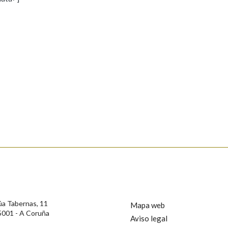
s
Pertence a
AXUDA NA BUSCA
LIMPAR
BUSCA
rotección de Datos de Carácter Persoal, a Real Academia Galega informa a
, así como calquera outra información de carácter persoal, que estes datos
confidencial e incorporados aos seus ficheiros informáticos. Así mesmo, os
ificación, oposición e cancelación dos seus datos poñéndose en contacto
úa Tabernas, 11
Mapa web
5001 - A Coruña
Aviso legal
privacidade